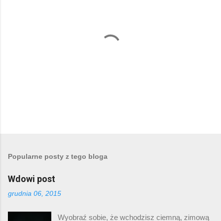
P
r
z
e
Popularne posty z tego bloga
ś
l
Wdowi post
i
j
grudnia 06, 2015
k
o
m
Wyobraź sobie, że wchodzisz ciemną, zimową