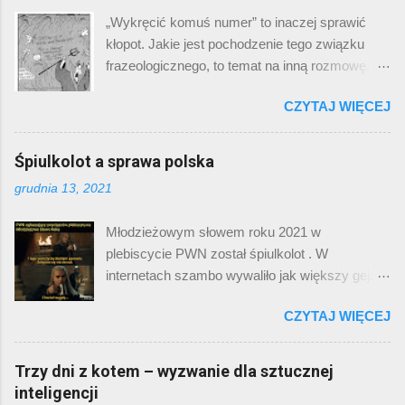
światów” w jego reżyserii, niż czyjejkolwiek
„Wykręcić komuś numer” to inaczej sprawić
innej. A Ty? Znasz już cykl „ Legendy polskie
kłopot. Jakie jest pochodzenie tego związku
”? Dawno temu ukazała się na serwisie
frazeologicznego, to temat na inną rozmowę.
YouTube krótkometrażówka Bagińskiego pt.
Tematem dzisiejszego postu jest
„Smok”. Nie powiem, ciekawa. I epizodyczna
CZYTAJ WIĘCEJ
przedstawienie jak fikcyjne numery telefoniczne
rola Jerzego Stuhra jako hejnalisty, i koncepcja
uprzykrzają ludziom życie. Być może
smoka porywającego… dziewczęta (boć się
słyszeliście kilka miesięcy temu o problemie
Śpiulkolot a sprawa polska
pojęcie dziewicy przewaluowało od czasu
numeru z serialu „Squid game”. W pierwszych
Kadłubka), i realizacja – fajne. Potem przyszedł
grudnia 13, 2021
odcinkach pojawia się tam wizytówka
„Twardowsky”. No i było jeszcze lepiej. Imć
tajemniczej organizacji, która oferuje grubą
Twardowski, nasz pierwszy Polak na Księżycu,
Młodzieżowym słowem roku 2021 w
gotówkę w zamian za wygrane w dziecięcych
który pięknie wyprowadza w pole (a właściwie
plebiscycie PWN został śpiulkolot . W
grach. Oglądając ten serial w wersji obecnej,
wysadza w pole) uroczą diablicę o imieniu ...
internetach szambo wywaliło jak większy gejzer
można zwrócić uwagę, że numer jest
na Islandii. ( źródło ) Nie zamierzam
sześciocyfrowy. Długość, która byłaby
CZYTAJ WIĘCEJ
przeprowadzać tu analizy socjologicznej
wystarczająca w przypadku Monako czy
dotyczącej kto głosował na to słowo, dlaczego
Bhutanu, zdecydowanie nie przystaje do Korei
podobało się millenialsom, za to młodzież nie
Trzy dni z kotem – wyzwanie dla sztucznej
Południowej. Otóż ten numer musiał zostać
chciała głosować, ani czy ten plebiscyt ma
inteligencji
wyedytowany cyfrowo po rozpoczęciu emisji