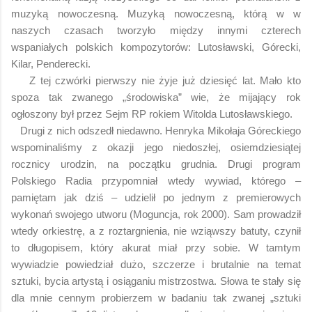
muzyką nowoczesną. Muzyką nowoczesną, którą w w
naszych czasach tworzyło między innymi czterech
wspaniałych polskich kompozytorów: Lutosławski, Górecki,
Kilar, Penderecki.
Z tej czwórki pierwszy nie żyje już dziesięć lat. Mało kto
spoza tak zwanego „środowiska” wie, że mijający rok
ogłoszony był przez Sejm RP rokiem Witolda Lutosławskiego.
Drugi z nich odszedł niedawno. Henryka Mikołaja Góreckiego
wspominaliśmy z okazji jego niedoszłej, osiemdziesiątej
rocznicy urodzin, na początku grudnia. Drugi program
Polskiego Radia przypomniał wtedy wywiad, którego –
pamiętam jak dziś – udzielił po jednym z premierowych
wykonań swojego utworu (Moguncja, rok 2000). Sam prowadził
wtedy orkiestrę, a z roztargnienia, nie wziąwszy batuty, czynił
to długopisem, który akurat miał przy sobie. W tamtym
wywiadzie powiedział dużo, szczerze i brutalnie na temat
sztuki, bycia artystą i osiąganiu mistrzostwa. Słowa te stały się
dla mnie cennym probierzem w badaniu tak zwanej „sztuki