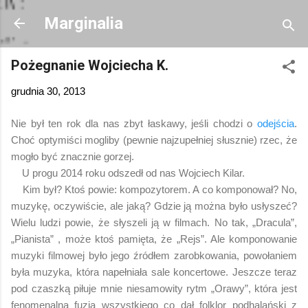
Przejdź do głównej zawartości
Marginalia
Pożegnanie Wojciecha K.
grudnia 30, 2013
Nie był ten rok dla nas zbyt łaskawy, jeśli chodzi o
odejścia
.
Choć optymiści mogliby (pewnie najzupełniej słusznie) rzec, że
mogło być znacznie gorzej.
U progu 2014 roku odszedł od nas Wojciech Kilar.
Kim był? Ktoś powie: kompozytorem. A co komponował? No,
muzykę, oczywiście, ale jaką? Gdzie ją można było usłyszeć?
Wielu ludzi powie, że słyszeli ją w filmach. No tak, „Dracula”,
„Pianista” , może ktoś pamięta, że „Rejs”. Ale komponowanie
muzyki filmowej było jego źródłem zarobkowania, powołaniem
była muzyka, która napełniała sale koncertowe. Jeszcze teraz
pod czaszką piłuje mnie niesamowity rytm „Orawy”, która jest
fenomenalną fuzją wszystkiego co dał folklor podhalański z