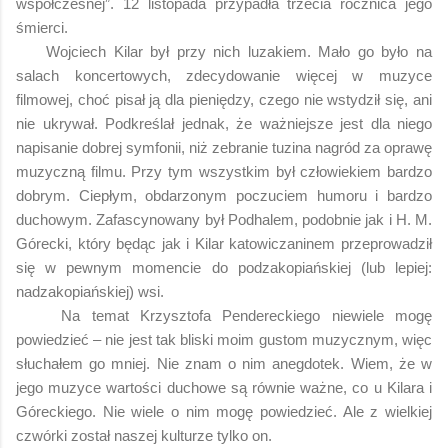
współczesnej”. 12 listopada przypadła trzecia rocznica jego
śmierci.
Wojciech Kilar był przy nich luzakiem. Mało go było na
salach koncertowych, zdecydowanie więcej w muzyce
filmowej, choć pisał ją dla pieniędzy, czego nie wstydził się, ani
nie ukrywał. Podkreślał jednak, że ważniejsze jest dla niego
napisanie dobrej symfonii, niż zebranie tuzina nagród za oprawę
muzyczną filmu. Przy tym wszystkim był człowiekiem bardzo
dobrym. Ciepłym, obdarzonym poczuciem humoru i bardzo
duchowym. Zafascynowany był Podhalem, podobnie jak i H. M.
Górecki, który będąc jak i Kilar katowiczaninem przeprowadził
się w pewnym momencie do podzakopiańskiej (lub lepiej:
nadzakopiańskiej) wsi.
Na temat Krzysztofa Pendereckiego niewiele mogę
powiedzieć – nie jest tak bliski moim gustom muzycznym, więc
słuchałem go mniej. Nie znam o nim anegdotek. Wiem, że w
jego muzyce wartości duchowe są równie ważne, co u Kilara i
Góreckiego. Nie wiele o nim mogę powiedzieć. Ale z wielkiej
czwórki został naszej kulturze tylko on.