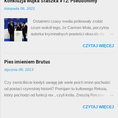
Konkluzja wujka Staszka #12: Pseudonimy
dramatis personae – narrator, kot, nikt inny,
zjawiska psychicznego. Każdy z nas
miejsce akcji dom, czas akcji – trzeci dzień
listopada 06, 2021
dostrzega, że z wiekiem tygodnie i miesiące
tego stanu. W drugim zdaniu pojawia się opis:
płyną jakby szybciej. Jest to przedmiotem
„stworzenie, które tylko je i śpi”. Jest to
Ostatnimi czasy media próbowały zrobić
dowcipów („w dzieciństwie weekend to były
stereotyp, którym opisujemy domowe koty.
szum wokół tego, że Carmen Mola, poczytna
małe wakacje, a teraz to minutowa przerwa
Wprawdzie moje doświadczeni...
autorka kryminalnych powieści okazała się
między rundami meczu bokserskiego”),
trzema mężczyznami . Oczywiście zawsze
nostalgicznych refleksji przy stole wigilijnym lub
CZYTAJ WIĘCEJ
znajdzie się mało rozgarnięta feministka
wewnętrznego zdziwienia upływem czasu. Ale
(Beatriz Gimeno), która zamiast przekuć tę
zjawisko to było przypuszczalnie znane od
sytuację na swój oręż („Patrzcie, trzeba trzech
Pies imieniem Brutus
tysięcy lat i żaden postęp techniczny nie miał z
mężczyzn, by stać się jedną kobietą!”) to
tym nic wspólnego. To, śmiem twierdzić, nasz
stycznia 08, 2013
podnosi twitterowe larum, że padła ofiarą
wewnętrzny, bardzo prosty zegar. Każdy z
oszustwa, bo czytając sążniste wywiady była
nas pewnie zna to uczucie doskonale: oto znów
Czy zwróciliście kiedyś uwagę jak wiele psich imion pochodzi
przekonana, że udziela ich kobieta. Spokojnie
mamy początek marca. Ledwie chwilę temu
od postaci rzymskiej historii? Pomijam tu kultowego Reksia,
na to patrzę. Przypominam sobie Dominikę
zaczęła się pandemia i zapadliśmy w pierwszy
który pochodzi od funkcji rex , czyli króla. Zresztą Reksów
Stec i Jessikę Blair, które per saldo okazały się
lockdown . To było tak niedawno. Jak sz...
teraz jakby mniej. Za to na trawnikach co rusz słychać, gdy
mężczyznami. Czasem lubię posłuchać
CZYTAJ WIĘCEJ
przywoływany jest Cezar, Nero, czy Brutus. Ponieważ psie
piosenki „Poison” Alicji Cooper, którą Barnabas
imię winno mieć dwie sylaby i w jednej z nich głoskę „r”,
Collins w „Mrocznych cieniach” z 2012 roku