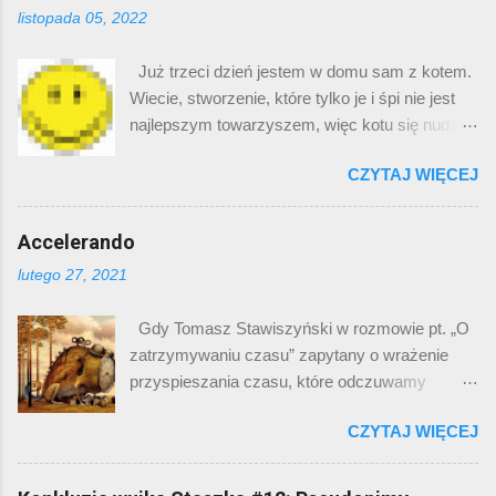
sens. Zamierzam powiedzieć o sobie.
filmu. Oryginalnie numer był ośmiocyfrowy. Gdy
listopada 05, 2022
Egocentryk, jak zawsze, prawda? Gdy
dodało się do niego prefiks koreańskiej sieci
zobaczyłem pierwszą dziesiątkę słów przed
komórkowej: 010, utworzyć można było pełen
Już trzeci dzień jestem w domu sam z kotem.
finałem, to od razu wskazałem na „śpiulkolot”,
numer telefoniczny… który należał do pewnej
Wiecie, stworzenie, które tylko je i śpi nie jest
bo z całego zbioru ( naura, cringe , sus, twoja
kobiety niezwiązanej z filmem. Kobieta ta
najlepszym towarzyszem, więc kotu się nudzi.
stara, essa ) było najbardziej kreatywne. W
została zbo...
Czy Cię to choć trochę rozbawiło? A jeśli tak, to
dodatku niektóre z tych słów są już chyba
CZYTAJ WIĘCEJ
dlaczego? Zastanawianie się, co w dowcipie
schyłkowe względem ich popularności w
było śmiesznego, a już na pewno tłumaczenie
poprzednich latach (jak cringe i sus ), a taką
komuś na czym śmieszność polegała, to
Accelerando
twoj ą star ą , to – parafrazując bohaterów
zajęcie nieco żenujące, zazwyczaj oznaczające
epizodu filmu „Hi-Way” - chyba jeszcze ich
lutego 27, 2021
niepowodzenie żartu. Ale zrobię to z pełną
starzy do sieci na liczydle puścili. Wystarczy
premedytacją, żeby pokazać coś ciekawego.
sprawdzić kiedy Łukasz Jedynasty nakręcił film
Gdy Tomasz Stawiszyński w rozmowie pt. „O
Pomijam to, czy dowcip jest śmieszny, bo
„Twoja Stara, Baśń”, który na samym YT
zatrzymywaniu czasu” zapytany o wrażenie
zdania są zapewne podzielone. Na pewno
obecny jest już od dziewięciu la...
przyspieszania czasu, które odczuwamy
znam kilka osób, które rozśmieszył. Co tu się
starzejąc się, zaczął mówić o jakimś tam
językowo dzieje? Mamy raptem dwa zdania.
CZYTAJ WIĘCEJ
powiązaniu postępu technologii z naszym
Pierwsze jest typowym zdaniem
postrzeganiem tempa życia, coś się we mnie
orzecznikowym, które rysuje kontekst sytuacji:
obruszyło. I nie chodzi tu o negowanie tego