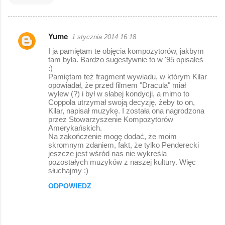
Yume
1 stycznia 2014 16:18
K
I ja pamiętam te objęcia kompozytorów, jakbym
o
tam była. Bardzo sugestywnie to w '95 opisałeś
:)
m
Pamiętam też fragment wywiadu, w którym Kilar
e
opowiadał, że przed filmem "Dracula" miał
wylew (?) i był w słabej kondycji, a mimo to
n
Coppola utrzymał swoją decyzję, żeby to on,
Kilar, napisał muzykę. I została ona nagrodzona
t
przez Stowarzyszenie Kompozytorów
a
Amerykańskich.
Na zakończenie mogę dodać, że moim
r
skromnym zdaniem, fakt, że tylko Penderecki
jeszcze jest wśród nas nie wykreśla
z
pozostałych muzyków z naszej kultury. Więc
e
słuchajmy :)
ODPOWIEDZ