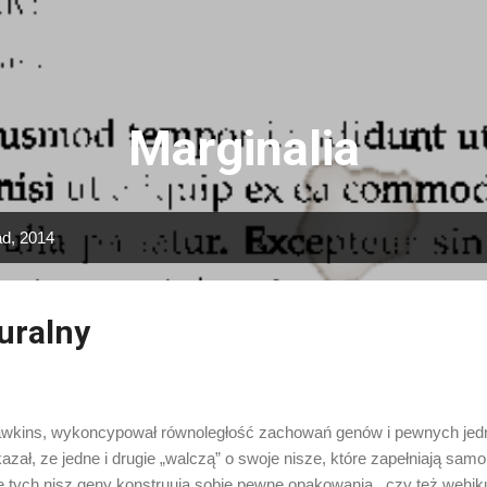
Przejdź do głównej zawartości
Marginalia
ad, 2014
uralny
wkins, wykoncypował równoległość zachowań genów i pewnych jedn
ał, ze jedne i drugie „walczą” o swoje nisze, które zapełniają samo
tych nisz geny konstruują sobie pewne opakowania , czy też wehik