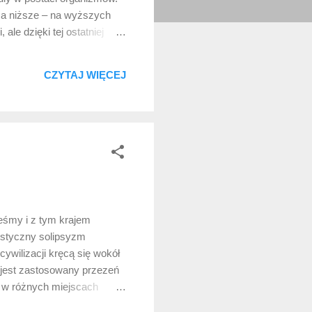
 a niższe – na wyższych
le dzięki tej ostatniej
dów” odwołuje się do
bobon, który często ciemne
CZYTAJ WIĘCEJ
 zasłony wokół tak
teśmy i z tym krajem
nistyczny solipsyzm
ywilizacji kręcą się wokół
 jest zastosowany przezeń
ę w różnych miejscach
o przeciwnych stronach