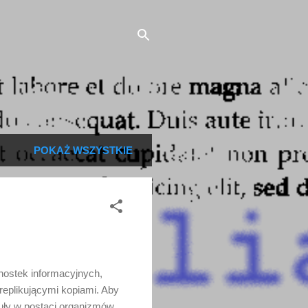
POKAŻ WSZYSTKIE
ostek informacyjnych,
replikującymi kopiami. Aby
uły w postaci organizmów.