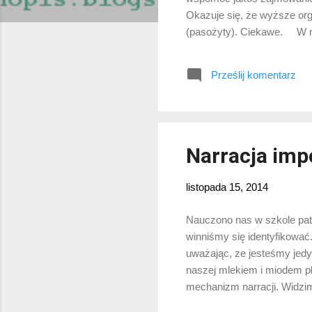
Okazuje się, że wyższe or
(pasożyty). Ciekawe. W meme
możemy już z daleka ujrze
konieczności edukacji, arg
Prześlij komentarz
narody zaburza. Niby racj
oczywistych rzeczy, jak prz
Narracja imp
listopada 15, 2014
Nauczono nas w szkole patr
winniśmy się identyfikować
uważając, ze jesteśmy jedy
naszej mlekiem i miodem pł
mechanizm narracji. Widzim
geograficznych, w różnych