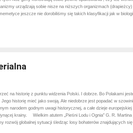
ganizmy urządzają sobie nisze na niższych organizmach (drapieżcy)
tyce jeszcze nie dorobiliśmy się takich klasyfikacji jak w biologii, a
ć pewne prawidłowości. Oto Adam Smith w swoim „Bogactwie naro
umentując, że naród edukowany mniej podatny jest na uniesienia i za
a. Powszechność druku rozwiała pewne zmory, które motały ciemne
eka...
erialna
zeć na historię z punktu widzenia Polski. I dobrze. Bo Polakami jes
. Jego historię mieć jako swoją. Ale niedobrze jest popadać w szowi
nym narodem godnym uwagi historycznej, a całe dzieje europejskiej c
ynącej krainy. Wielkim atutem „Pieśni Lodu i Ognia” G. R. Martina
y rozwój globalnej sytuacji śledząc losy bohaterów znajdujących si
 warunkach, w działających w odmiennych układach politycznych, p