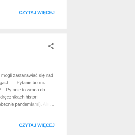
iałem już tyle filmów
CZYTAJ WIĘCEJ
ę animacje imperialne Myszy
” powinien paść co najmniej
Króla Lwa”, czy choćby
 mogli zastanawiać się nad
blogach. Pytanie brzmi:
h? Pytanie to wraca do
ręcznikach historii
 obecnie pandemiami). Ale
ielki”. To, rzecz jasna,
aństwa, uczelnię w Krakowie
CZYTAJ WIĘCEJ
 straciliśmy, jak inne
 nim więcej pisze się w