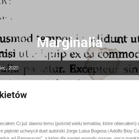
Przejdź do głównej zawartości
Marginalia
iec, 2020
kietów
ecałem Ci już dawno temu (pośród wielu tematów, które obiecałem) 
re pięknie uchwycił duet autorski Jorge Luisa Bogesa i Adolfo Bioy 
adus ad Parnassum”, a które dla swojej wygody nazwę „nocą mankietó