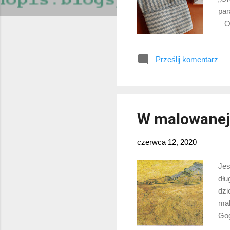
par
Opo
mia
dop
Prześlij komentarz
zab
świ
„Go
wie
W malowanej
czerwca 12, 2020
Jes
dłu
dzi
mal
Gog
pad