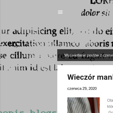
Wyświetlanie postów z czerw
P
o
s
Wieczór man
t
y
czerwca 29, 2020
Obi
któ
„Gr