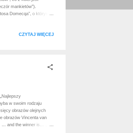
eczór mankietów”).
stosa Domecqa”, o którym
ne ironii opisanie
przy tym opowiadania są
CZYTAJ WIĘCEJ
ohaterem tego utworu jest
erwszy poemat pt.
zebrali się przyjaciele
 „Najlepszy
chyba w swoim rodzaju
ysięcy obrazów olejnych
ce obrazów Vincenta van
 … and the winner is… , i
 statuetki. Cytując