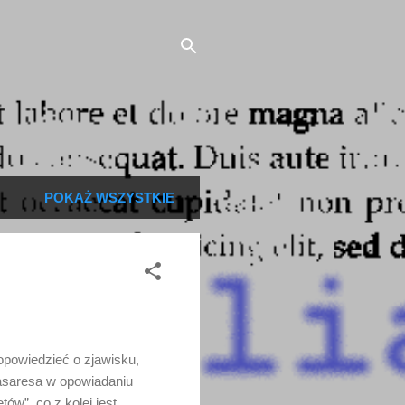
POKAŻ WSZYSTKIE
opowiedzieć o zjawisku,
Casaresa w opowiadaniu
w”, co z kolei jest