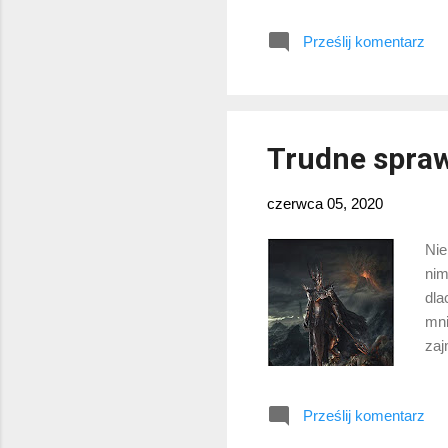
kla
Prześlij komentarz
Dis
(op
jed
„Sh
Trudne spraw
czerwca 05, 2020
Nie
nim
dla
mni
zaj
na 
Kaz
Prześlij komentarz
i –
nar