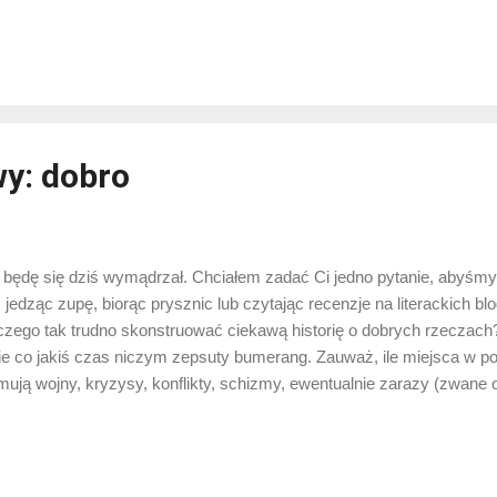
syka: „jak do tego doszło – nie wiem”. Nie widziałem „Coco”, ale widz
neya, że mogę mieć pojęcie o klasie tego filmu. Ja zasadniczo lubi
rócz ich „Gwiezdnych Wojen” w nowej odsłonie – za „Ostatniego Jedi
en wyrok skazujący), ale nie sądzę, żeby „Coco” było na poziomie „
reka”, bo minęły dwa lata i nikt o „Coco” nie mówi ...
y: dobro
 będę się dziś wymądrzał. Chciałem zadać Ci jedno pytanie, abyśmy
 jedząc zupę, biorąc prysznic lub czytając recenzje na literackich 
czego tak trudno skonstruować ciekawą historię o dobrych rzeczac
e co jakiś czas niczym zepsuty bumerang. Zauważ, ile miejsca w pod
mują wojny, kryzysy, konflikty, schizmy, ewentualnie zarazy (zwane
tym nie koniec. Mamy w historii Polski jednego króla o przydomku „W
imierz III Wielki. Król, któremu zawdzięczamy odbudowę i rozwój p
 najprawdopodobniej – fakt, że z Czarnej Śmierci wyszliśmy cało, a nie
ody europejskie, trzeciej części naszych ludzi. No i pięknie. Ale co o