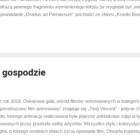
afrazą pewnego fragmentu wymienionego tekstu (w oryginale był „wi
wiadanie „Gradus ad Parnassum” pochodzi ze zbioru „Kroniki Bu
łem już okazję opowiadać . Każda nowelka stanowi tam wspaniałe, peł
rowadzonego do absurdu jakiegoś pomysłu sztuki awangardowej. A 
awne i – co najpiękniejsze – prawdziwie inspirujące. Nieobecnym b
eżo zmarły poeta Santiago Ginzberg. Narrator wspomina najpierw pi
ździki dla ciebie i ja”, w którym znajduje się taki dwuwiersz: Na rogu 
czór mankietów w oddali umyka. J. L. Bo...
 gospodzie
t rok 2018. Oskarowa gala, wśród filmów nominowanych w kategorii
gometrażowy film animowany” znajduje się „Twój Vincent” - jedyne 
eło, którego animacja realizowana była poprzez poklatkowe zdjęcia t
owanych przez przeszło setkę artystów. Wszystko stylu i kolorysty
ha, o którego ostatnich dniach życia opowiada film. Otwarta koperta,
a tytuł disnejowskiej produkcji – „Coco”. „Twój Vincent” pozostał bez