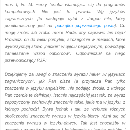
mos I, lm M. ~erzy ‘osoba włamująca się do programów
komputerowych’ Nie jest to prawda. Wg języków
zagranicznych: [tu następuje cytat z Jargon File, który
przetłumaczony jest na
początku poprzedniego postu
]. Co
mogę zrobić lub zrobić może Rada, aby naprawić ten błąd?
Prowadzi on do wielu pomyłek, szczególnie w mediach, które
wykorzystują słowo „hacker” w ujęciu negatywnym, powodując
zamieszanie wśród odbiorców”. Odpowiedział na niego
przewodniczący RJP:
Dziękujemy za uwagi o znaczeniu wyrazu haker „w językach
zagranicznych”, jak Pan pisze (a przytacza Pan tylko
znaczenie w języku angielskim, nie podając źródła, z którego
Pan czerpie te definicje). Istotnie najczęściej jest tak, że wyraz
zapożyczony zachowuje znaczenie takie, jakie ma w języku, z
którego pochodzi. Bywa jednak i tak, że wskutek różnych
okoliczności znaczenie wyrazu w języku-biorcy różni się od
znaczenia wyrazu w języku-dawcy. Tak jest chociażby w
wypadku wyrazów handicap i kolaboracja w języku polskim i