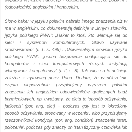
(odpowiednio) angielskim i francuskim.
Słowo haker w języku polskim nabrało innego znaczenia niż w
ma w angielskim, co dokumentują definicje w „Innym słowniku
języka polskiego PWN”: „Haker to ktoś, kto włamuje się do
sieci i systemów komputerowych. Słowo używane
środowiskowo” (t. 1. s. 499) i „Uniwersalnym słowniku języka
polskiego PWN”: „osoba bezprawnie podłączająca się do
komputerów i sieci komputerowych różnych instytucji;
włamywacz komputerowy” (t. II, s. 8). Tak więc są to definicje
zbieżne z cytowaną przez Pana. Dodam, że współcześnie
często niepotrzebnie przypisujemy wyrazom polskim
znaczenia ich angielskich odpowiedników graficznych bądź
brzmieniowych, np. uważamy, że dieta to ‘sposób odżywiania,
jadłospis’ (por. ang. diet) – podczas gdy jest to ‘określony
sposób odżywiania, stosowany w leczeniu’, albo przypisujemy
rzeczownikowi kondycja (por. ang. condition) znaczenie ‘stan,
położenie’, podczas gdy znaczy on ‘stan fizyczny człowieka lub