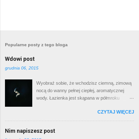
Popularne posty z tego bloga
Wdowi post
grudnia 06, 2015
Wyobraź sobie, że wchodzisz ciemną, zimową
nocą do wanny pełnej ciepłej, aromatycznej
wody. Łazienka jest skąpana w półmroku
płomieni dziesiątek świec. Twoje zziębnięte
CZYTAJ WIĘCEJ
ciało zdaje się tajać pod dotykiem wody.
Przymykasz oczy i pogrążasz się w
doświadczeniu ciepła, komfortu i spokoju. O
Nim napiszesz post
czym ja piszę? O muzyce. Zazwyczaj pod