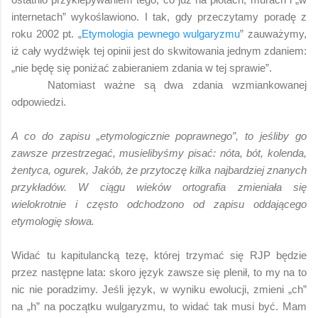
internetach” wykoślawiono. I tak, gdy przeczytamy poradę z
roku 2002 pt. „
Etymologia pewnego wulgaryzmu
” zauważymy,
iż cały wydźwięk tej opinii jest do skwitowania jednym zdaniem:
„nie będę się poniżać zabieraniem zdania w tej sprawie”.
Natomiast ważne są dwa zdania wzmiankowanej
odpowiedzi.
A co do zapisu „etymologicznie poprawnego”, to jeśliby go
zawsze przestrzegać, musielibyśmy pisać: nóta, bót, kolenda,
żentyca, ogurek, Jakób, że przytoczę kilka najbardziej znanych
przykładów. W ciągu wieków ortografia zmieniała się
wielokrotnie i często odchodzono od zapisu oddającego
etymologię słowa.
Widać tu kapitulancką tezę, której trzymać się RJP będzie
przez następne lata: skoro język zawsze się plenił, to my na to
nic nie poradzimy. Jeśli język, w wyniku ewolucji, zmieni „ch”
na „h” na początku wulgaryzmu, to widać tak musi być. Mam