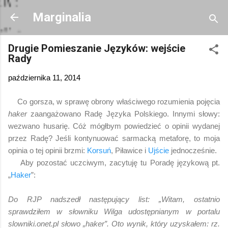
Przejdź do głównej zawartości
Marginalia
Drugie Pomieszanie Języków: wejście
Rady
października 11, 2014
Co gorsza, w sprawę obrony właściwego rozumienia pojęcia
haker
zaangażowano Radę Języka Polskiego. Innymi słowy:
wezwano husarię. Cóż mógłbym powiedzieć o opinii wydanej
przez Radę? Jeśli kontynuować sarmacką metaforę, to moja
opinia o tej opinii brzmi:
Korsuń
, Piławice i
Ujście
jednocześnie.
Aby pozostać uczciwym, zacytuję tu Poradę językową pt.
„
Haker
”:
Do RJP nadszedł następujący list: „Witam, ostatnio
sprawdziłem w słowniku Wilga udostępnianym w portalu
slowniki.onet.pl słowo „haker”. Oto wynik, który uzyskałem: rz.