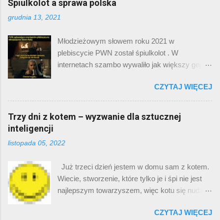
Śpiulkolot a sprawa polska
pojęcie dziewicy przewaluowało od czasu
numeru z serialu „Squid game”. W pierwszych
Kadłubka), i realizacja – fajne. Potem przyszedł
grudnia 13, 2021
odcinkach pojawia się tam wizytówka
„Twardowsky”. No i było jeszcze lepiej. Imć
tajemniczej organizacji, która oferuje grubą
Twardowski, nasz pierwszy Polak na Księżycu,
Młodzieżowym słowem roku 2021 w
gotówkę w zamian za wygrane w dziecięcych
który pięknie wyprowadza w pole (a właściwie
plebiscycie PWN został śpiulkolot . W
grach. Oglądając ten serial w wersji obecnej,
wysadza w pole) uroczą diablicę o imieniu ...
internetach szambo wywaliło jak większy gejzer
można zwrócić uwagę, że numer jest
na Islandii. ( źródło ) Nie zamierzam
sześciocyfrowy. Długość, która byłaby
CZYTAJ WIĘCEJ
przeprowadzać tu analizy socjologicznej
wystarczająca w przypadku Monako czy
dotyczącej kto głosował na to słowo, dlaczego
Bhutanu, zdecydowanie nie przystaje do Korei
podobało się millenialsom, za to młodzież nie
Trzy dni z kotem – wyzwanie dla sztucznej
Południowej. Otóż ten numer musiał zostać
chciała głosować, ani czy ten plebiscyt ma
inteligencji
wyedytowany cyfrowo po rozpoczęciu emisji
sens. Zamierzam powiedzieć o sobie.
filmu. Oryginalnie numer był ośmiocyfrowy. Gdy
listopada 05, 2022
Egocentryk, jak zawsze, prawda? Gdy
dodało się do niego prefiks koreańskiej sieci
zobaczyłem pierwszą dziesiątkę słów przed
komórkowej: 010, utworzyć można było pełen
Już trzeci dzień jestem w domu sam z kotem.
finałem, to od razu wskazałem na „śpiulkolot”,
numer telefoniczny… który należał do pewnej
Wiecie, stworzenie, które tylko je i śpi nie jest
bo z całego zbioru ( naura, cringe , sus, twoja
kobiety niezwiązanej z filmem. Kobieta ta
najlepszym towarzyszem, więc kotu się nudzi.
stara, essa ) było najbardziej kreatywne. W
została zbo...
Czy Cię to choć trochę rozbawiło? A jeśli tak, to
dodatku niektóre z tych słów są już chyba
CZYTAJ WIĘCEJ
dlaczego? Zastanawianie się, co w dowcipie
schyłkowe względem ich popularności w