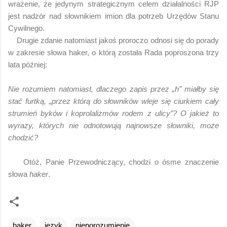
wrażenie, że jedynym strategicznym celem działalności RJP
jest nadzór nad słownikiem imion dla potrzeb Urzędów Stanu
Cywilnego.
Drugie zdanie natomiast jakoś proroczo odnosi się do porady
w zakresie słowa haker, o którą została Rada poproszona trzy
lata później:
Nie rozumiem natomiast, dlaczego zapis przez „h” miałby się
stać furtką, „przez którą do słowników wleje się ciurkiem cały
strumień byków i koprolalizmów rodem z ulicy”? O jakież to
wyrazy, których nie odnotowują najnowsze słowniki, może
chodzić?
Otóż, Panie Przewodniczący, chodzi o ósme znaczenie
słowa
haker
.
haker
język
nieporozumienie