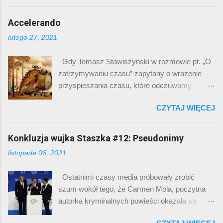
było śmiesznego, a już na pewno tłumaczenie
poprzednich latach (jak cringe i sus ), a taką
komuś na czym śmieszność polegała, to
Accelerando
twoj ą star ą , to – parafrazując bohaterów
zajęcie nieco żenujące, zazwyczaj oznaczające
epizodu filmu „Hi-Way” - chyba jeszcze ich
lutego 27, 2021
niepowodzenie żartu. Ale zrobię to z pełną
starzy do sieci na liczydle puścili. Wystarczy
premedytacją, żeby pokazać coś ciekawego.
sprawdzić kiedy Łukasz Jedynasty nakręcił film
Gdy Tomasz Stawiszyński w rozmowie pt. „O
Pomijam to, czy dowcip jest śmieszny, bo
„Twoja Stara, Baśń”, który na samym YT
zatrzymywaniu czasu” zapytany o wrażenie
zdania są zapewne podzielone. Na pewno
obecny jest już od dziewięciu la...
przyspieszania czasu, które odczuwamy
znam kilka osób, które rozśmieszył. Co tu się
starzejąc się, zaczął mówić o jakimś tam
językowo dzieje? Mamy raptem dwa zdania.
CZYTAJ WIĘCEJ
powiązaniu postępu technologii z naszym
Pierwsze jest typowym zdaniem
postrzeganiem tempa życia, coś się we mnie
orzecznikowym, które rysuje kontekst sytuacji:
obruszyło. I nie chodzi tu o negowanie tego
Konkluzja wujka Staszka #12: Pseudonimy
dramatis personae – narrator, kot, nikt inny,
zjawiska psychicznego. Każdy z nas
miejsce akcji dom, czas akcji – trzeci dzień
listopada 06, 2021
dostrzega, że z wiekiem tygodnie i miesiące
tego stanu. W drugim zdaniu pojawia się opis:
płyną jakby szybciej. Jest to przedmiotem
„stworzenie, które tylko je i śpi”. Jest to
Ostatnimi czasy media próbowały zrobić
dowcipów („w dzieciństwie weekend to były
stereotyp, którym opisujemy domowe koty.
szum wokół tego, że Carmen Mola, poczytna
małe wakacje, a teraz to minutowa przerwa
Wprawdzie moje doświadczeni...
autorka kryminalnych powieści okazała się
między rundami meczu bokserskiego”),
trzema mężczyznami . Oczywiście zawsze
nostalgicznych refleksji przy stole wigilijnym lub