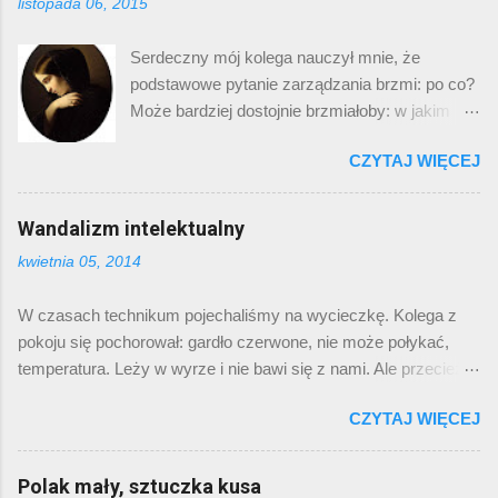
listopada 06, 2015
koniec roku popełniam posta o utworze lub
płycie roku. Tym razem będzie to „zespół roku” i
Serdeczny mój kolega nauczył mnie, że
od razu trzy płyty i cały bukiet utworów. Zespół
podstawowe pytanie zarządzania brzmi: po co?
nazywa się TRUE WIDOW i w sumie w tym
Może bardziej dostojnie brzmiałoby: w jakim
roku nic nowego nie wydał. Ale niemal rok temu
celu? , ale przekazał mi je w tej właśnie nader
w zakładkach opatrzonych etykietką „do
CZYTAJ WIĘCEJ
dosadnej formie. Samo postawienie tego
sprawdzenia” zostawiłem sobie link do ich płyty
pytania na piedestale pytania podstawowego
„Circumambulation”. Gdy ją sobie wrzuciłem do
sugeruje nadrzędną wartość celowego
Wandalizm intelektualny
posłuchania, poczułem mniej więcej to, co
działania, co mogłoby stanowić samodzielny
opisałem w pierwszym akapicie. Jaka jest ta
kwietnia 05, 2014
powód do sympatycznej pogawędki filozoficznej
ich muzyka? Wolna i ciężka. Ten wyświechtany
z butelką szkockiej w tle. Ale wróćmy do
frazes jest w ich przypadku niezwykle
W czasach technikum pojechaliśmy na wycieczkę. Kolega z
„brzytwy Sławka”, nazwanej tak per analogiam
stosowny. Ba, rzekłbym, że jest to jedyny
pokoju się pochorował: gardło czerwone, nie może połykać,
do „brzytwy Ockhama”. Patrzę w kalendarz i
zespół, którego muzykę mógłbym opisać tą
temperatura. Leży w wyrze i nie bawi się z nami. Ale przecież
jak ten chłop z mrożkowego „Indyka” myślę:
koniunkcją...
kolegi się tak nie zostawia, nieprawdaż? Inny kolega, którego
„idzie kolejny weekend, może by napisać post”.
CZYTAJ WIĘCEJ
pieczy powierzono apteczkę, poczuł się pod wpływem alkoholu
I ręce mi jakoś jesiennie opadają. Nie dlatego,
już niemal doktorem nauk medycznych – przytargał apteczkę
ze nie mam o czym pisać. Zaległe a
do naszego pokoju, siadł na łóżku chorego, wysypał zawartość
Polak mały, sztuczka kusa
pomysłowe posty o wampirach u Wattsa,