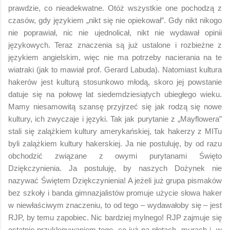
prawdzie, co nieadekwatne. Otóż wszystkie one pochodzą z
czasów, gdy językiem „nikt się nie opiekował”. Gdy nikt nikogo
nie poprawiał, nic nie ujednolicał, nikt nie wydawał opinii
językowych. Teraz znaczenia są już ustalone i rozbieżne z
językiem angielskim, więc nie ma potrzeby nacierania na te
wiatraki (jak to mawiał prof. Gerard Labuda). Natomiast kultura
hakerów jest kulturą stosunkowo młodą, skoro jej powstanie
datuje się na połowę lat siedemdziesiątych ubiegłego wieku.
Mamy niesamowitą szansę przyjrzeć się jak rodzą się nowe
kultury, ich zwyczaje i języki. Tak jak purytanie z „Mayflowera”
stali się zalążkiem kultury amerykańskiej, tak hakerzy z MITu
byli zalążkiem kultury hakerskiej. Ja nie postuluję, by od razu
obchodzić związane z owymi purytanami Święto
Dziękczynienia. Ja postuluję, by naszych Dożynek nie
nazywać Świętem Dziękczynienia! A jeżeli już grupa pismaków
bez szkoły i banda gimnazjalistów promuje użycie słowa haker
w niewłaściwym znaczeniu, to od tego – wydawałoby się – jest
RJP, by temu zapobiec. Nic bardziej mylnego! RJP zajmuje się
ostatnio przyklepywaniem tego, co już na płotach, murach i „w