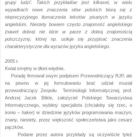
grupy ludzi’. Takich przykładów jest kilkaset, w wielu
wypadkach nowe znaczenia słów polskich biorą się z
nieprecyzyjnego tłumaczenia tekstów pisanych w języku
angielskim. Niestety bowiem często znajomość angielskiego
(nawet dobra) nie idzie w parze z dobrą znajomością
polszczyzny, której np. usiłuje się przypisać znaczenia
charakterystyczne dla wyrazów języka angielskiego.
2005 r.
Kwiat smętny w dłoni więdnie.
Poradę firmował swym podpisem Przewodniczący RJP, ale
na pewno w jej formułowaniu brać udział musiał
przewodniczący Zespołu Terminologii Informatycznej, prof.
Andrzej Jacek Blikle, założyciel Polskiego Towarzystwa
Informatycznego, wybitny specjalista (chciałoby się rzec, o
ironio – haker) w dziedzinie języków programowania maszyn,
znany, niestety, przez większość społeczeństwa jako cesarz
pączków.
Podane przez autora przykłady są oczywiście tyleż