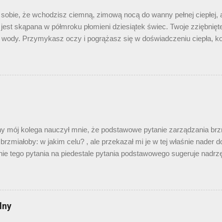
sobie, że wchodzisz ciemną, zimową nocą do wanny pełnej ciepłej,
jest skąpana w półmroku płomieni dziesiątek świec. Twoje zziębnięte 
 wody. Przymykasz oczy i pogrążasz się w doświadczeniu ciepła, 
? O muzyce. Zazwyczaj pod koniec roku popełniam posta o utworze 
 „zespół roku” i od razu trzy płyty i cały bukiet utworów. Zespół n
tym roku nic nowego nie wydał. Ale niemal rok temu w zakładkach op
ia” zostawiłem sobie link do ich płyty „Circumambulation”. Gdy ją 
nia, poczułem mniej więcej to, co opisałem w pierwszym akapicie. 
iężka. Ten wyświechtany frazes jest w ich przypadku niezwykle stos
y zespół, którego muzykę mógłbym opisać tą koniunkcją...
y mój kolega nauczył mnie, że podstawowe pytanie zarządzania brz
 brzmiałoby: w jakim celu? , ale przekazał mi je w tej właśnie nader
nie tego pytania na piedestale pytania podstawowego sugeruje nadr
a, co mogłoby stanowić samodzielny powód do sympatycznej pogawędki
j w tle. Ale wróćmy do „brzytwy Sławka”, nazwanej tak per analo
kalendarz i jak ten chłop z mrożkowego „Indyka” myślę: „idzie kole
ost”. I ręce mi jakoś jesiennie opadają. Nie dlatego, ze nie mam o c
lny
e posty o wampirach u Wattsa, Castanedzie (już kilka lat temu obi