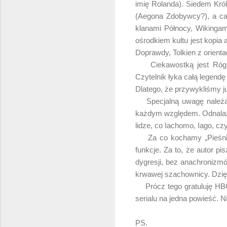
imię Rolanda). Siedem Kró
(Aegona Zdobywcy?), a ca
klanami Północy, Wikingam
ośrodkiem kultu jest kopia
Doprawdy, Tolkien z orientac
Ciekawostką jest Róg Zi
Czytelnik łyka całą legend
Dlatego, że przywykliśmy j
Specjalną uwagę należałob
każdym względem. Odnalazł
lidze, co Iachomo, Iago, c
Za co kochamy „Pieśni Lod
funkcje. Za to, że autor pi
dygresji, bez anachronizm
krwawej szachownicy. Dzięki 
Prócz tego gratuluję HBO 
serialu na jedna powieść. N
PS.