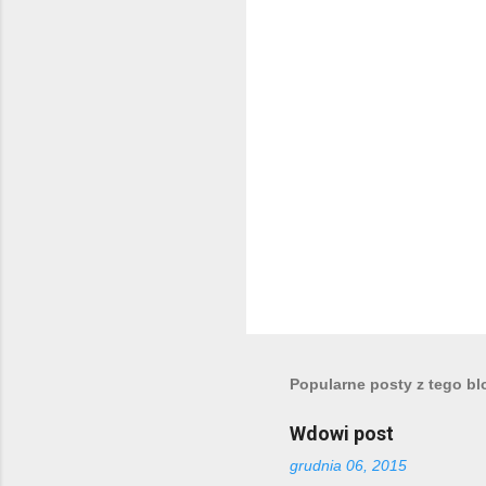
a
r
z
e
Popularne posty z tego bl
Wdowi post
grudnia 06, 2015