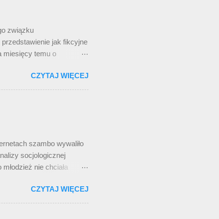
knie wyprowadza w pole (a
ego związku
przedstawienie jak fikcyjne
a miesięcy temu o
ię tam wizytówka
CZYTAJ WIĘCEJ
dziecięcych grach.
ześciocyfrowy. Długość,
nie przystaje do Korei
iu emisji filmu.
kiej sieci komórkowej: 010,
ety niezwiązanej z filmem.
ternetach szambo wywaliło
nalizy socjologicznej
o młodzież nie chciała
centryk, jak zawsze,
CZYTAJ WIĘCEJ
zu wskazałem na
najbardziej kreatywne. W
ści w poprzednich latach