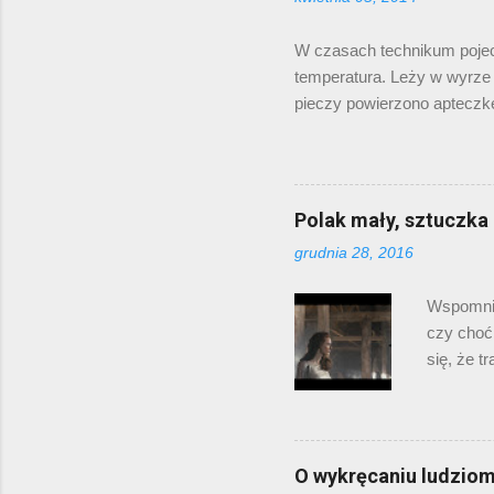
Mary Ken
czyta? Ze
W czasach technikum pojec
temperatura. Leży w wyrze i
pieczy powierzono apteczk
apteczkę do naszego pokoju
blistrami tabletek i flakoni
angina, pasuje! Samozwańczy
dwie z z nich (jedna poturla
Polak mały, sztuczka
założenia, że z pijanym się
grudnia 28, 2016
począć z poglądami ludzi, kt
Wspomniał
czy choćb
się, że t
miejscu p
czyjejko
YouTube 
Stuhra j
O wykręcaniu ludzio
przewaluo