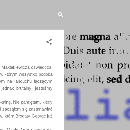
. Maklakiewicza oświadcza,
rów, którym wszystko podoba
zym na łańcuchu łączącym
ednak brutalny: jesteśmy
kainę. Nie pamiętam, kiedy
 I zacząłem się zastanawiać
ów, którą Brodaty George już
a. Młoda Arya ucząca się