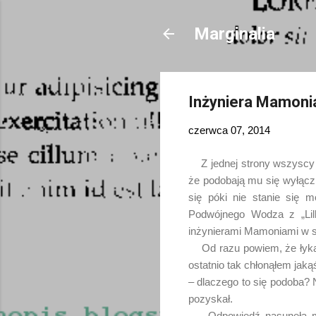
Marginalia
Inżyniera Mamonia
czerwca 07, 2014
Z jednej strony wszyscy s
że podobają mu się wyłączn
się póki nie stanie się
Podwójnego Wodza z „Lil
inżynierami Mamoniami w s
Od razu powiem, że łykam 
ostatnio tak chłonąłem jak
– dlaczego to się podoba? N
pozyskał.
Odpowiedź nasunęła mi s