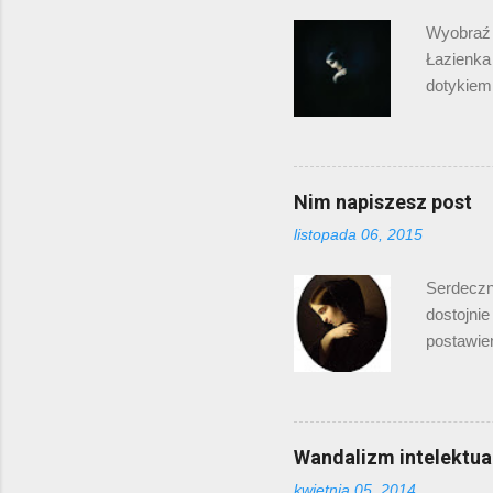
Wyobraź 
Łazienka 
dotykiem
ja piszę
będzie to
sumie w 
sprawdzen
Nim napiszesz post
posłucha
listopada 06, 2015
Wolna i c
to jedyn
Serdeczn
dostojnie
postawie
działani
szkockie
Patrzę w 
napisać p
Wandalizm intelektua
pomysłow
kwietnia 05, 2014