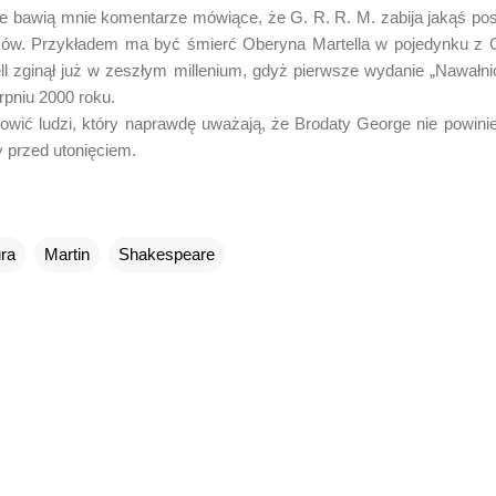
 bawią mnie komentarze mówiące, że G. R. R. M. zabija jakąś posta
ów. Przykładem ma być śmierć Oberyna Martella w pojedynku z G
ll zginął już w zeszłym millenium, gdyż pierwsze wydanie „Nawałn
erpniu 2000 roku.
ić ludzi, który naprawdę uważają, że Brodaty George nie powinie
by przed utonięciem.
ura
Martin
Shakespeare