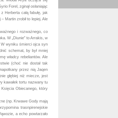
rio Forel, zginął osłaniając
 z Herberta całą fabułę, jak
Martin zrobił to lepiej. Ale
odważnego i rozważnego, co
a. W „Diunie” to Arrakis, w
). W wyniku śmierci ojca syn
odnić schemat, by był mniej
mę władcy rebeliantów. Ale
twie (choć nie dostał tak
 napotkany przez nią Jaqen
e głębiej niż miecze, jest
wy kawałek tortu nazwany tu
 Księcia Obiecanego, który
yczne (np. Krwawe Gody mają
przypomina trasnpirenejskie
 Wąwozie, a echo powtarzało