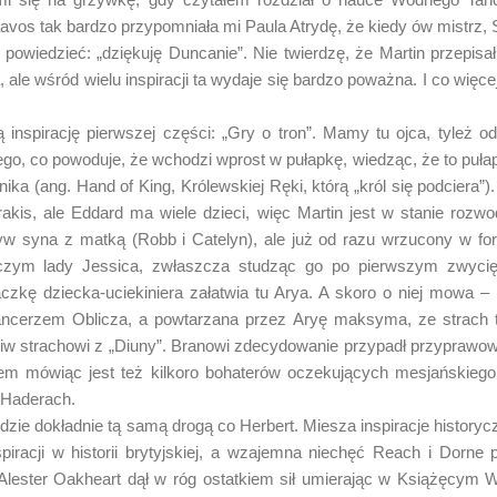
avos tak bardzo przypomniała mi Paula Atrydę, że kiedy ów mistrz, Sy
ę powiedzieć: „dziękuję Duncanie”. Nie twierdzę, że Martin przepisał
le wśród wielu inspiracji ta wydaje się bardzo poważna. I co więcej – 
nspirację pierwszej części: „Gry o tron”. Mamy tu ojca, tyleż 
o, co powoduje, że wchodzi wprost w pułapkę, wiedząc, że to pułapk
tnika (ang. Hand of King, Królewskiej Ręki, którą „król się podciera”
rakis, ale Eddard ma wiele dzieci, więc Martin jest w stanie rozw
w syna z matką (Robb i Catelyn), ale już od razu wrzucony w for
zym lady Jessica, zwłaszcza studząc go po pierwszym zwycięs
czkę dziecka-uciekiniera załatwia tu Arya. A skoro o niej mowa –
Tancerzem Oblicza, a powtarzana przez Aryę maksyma, ze strach tni
eciw strachowi z „Diuny”. Branowi zdecydowanie przypadł przyprawo
em mówiąc jest też kilkoro bohaterów oczekujących mesjańskiego
 Haderach.
zie dokładnie tą samą drogą co Herbert. Miesza inspiracje histor
piracji w historii brytyjskiej, a wzajemna niechęć Reach i Dorne 
e Alester Oakheart dął w róg ostatkiem sił umierając w Książęcym