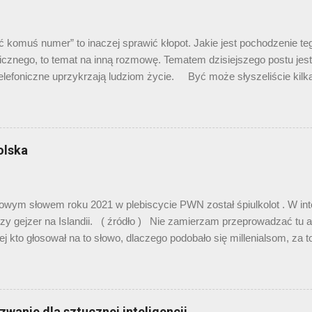
lepiej. Imć Twardowski, nasz pierwszy Polak na Księżycu, który pię
 wysadza w pole) uroczą diablicę o imieniu ...
ć komuś numer” to inaczej sprawić kłopot. Jakie jest pochodzenie t
icznego, to temat na inną rozmowę. Tematem dzisiejszego postu jest 
elefoniczne uprzykrzają ludziom życie. Być może słyszeliście kilk
e numeru z serialu „Squid game”. W pierwszych odcinkach pojawia s
ej organizacji, która oferuje grubą gotówkę w zamian za wygrane w 
c ten serial w wersji obecnej, można zwrócić uwagę, że numer jest s
łaby wystarczająca w przypadku Monako czy Bhutanu, zdecydowanie 
olska
wej. Otóż ten numer musiał zostać wyedytowany cyfrowo po rozpoczęc
ie numer był ośmiocyfrowy. Gdy dodało się do niego prefiks koreańs
 można było pełen numer telefoniczny… który należał do pewnej kobi
owym słowem roku 2021 w plebiscycie PWN został śpiulkolot . W in
a została zbo...
zy gejzer na Islandii. ( źródło ) Nie zamierzam przeprowadzać tu a
j kto głosował na to słowo, dlaczego podobało się millenialsom, za t
, ani czy ten plebiscyt ma sens. Zamierzam powiedzieć o sobie. Ego
Gdy zobaczyłem pierwszą dziesiątkę słów przed finałem, to od ra
ot”, bo z całego zbioru ( naura, cringe , sus, twoja stara, essa ) było 
niektóre z tych słów są już chyba schyłkowe względem ich popularno
zwanie dla sztucznej inteligencji