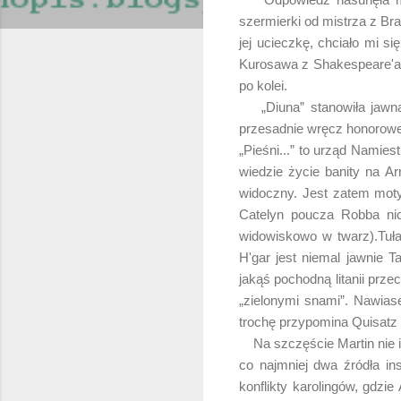
szermierki od mistrza z Bra
jej ucieczkę, chciało mi si
Kurosawa z Shakespeare'a, a
po kolei.
„Diuna” stanowiła jawną i
przesadnie wręcz honoroweg
„Pieśni...” to urząd Namies
wiedzie życie banity na Ar
widoczny. Jest zatem moty
Catelyn poucza Robba nic
widowiskowo w twarz).Tuła
H'gar jest niemal jawnie 
jakąś pochodną litanii prz
„zielonymi snami”. Nawias
trochę przypomina Quisatz
Na szczęście Martin nie id
co najmniej dwa źródła ins
konflikty karolingów, gdzi