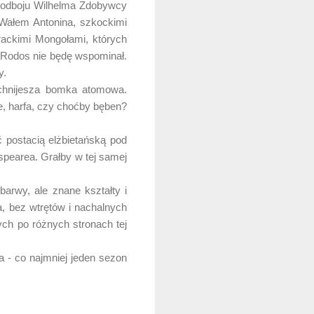
 podboju Wilhelma Zdobywcy
Wałem Antonina, szkockimi
rackimi Mongołami, których
z Rodos nie będę wspominał.
y.
chnijesza bomka atomowa.
e, harfa, czy choćby bęben?
 postacią elżbietańską pod
pearea. Grałby w tej samej
arwy, ale znane kształty i
ta, bez wtrętów i nachalnych
ch po różnych stronach tej
 - co najmniej jeden sezon