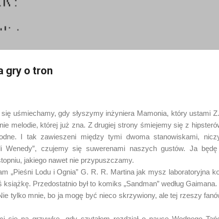
Przejdź do głównej zawartości
 gry o tron
ię uśmiechamy, gdy słyszymy inżyniera Mamonia, który ustami Z
ie melodie, której już zna. Z drugiej strony śmiejemy się z hipste
 modne. I tak zawieszeni między tymi dwoma stanowiskami, nic
li Wenedy”, czujemy się suwerenami naszych gustów. Ja będę j
topniu, jakiego nawet nie przypuszczamy.
„Pieśni Lodu i Ognia” G. R. R. Martina jak mysz laboratoryjna ko
ąś książkę. Przedostatnio był to komiks „Sandman” według Gaimana.
ie tylko mnie, bo ja mogę być nieco skrzywiony, ale tej rzeszy fan
ię na grzywkę, gdy czytałem rozdział o nauce Wodnego Tańc