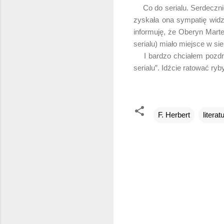
Co do serialu. Serdecznie
zyskała ona sympatię widz
informuję, że Oberyn Marte
serialu) miało miejsce w si
I bardzo chciałem pozdrow
serialu”. Idźcie ratować ry
F. Herbert
literat
K
o
m
e
n
t