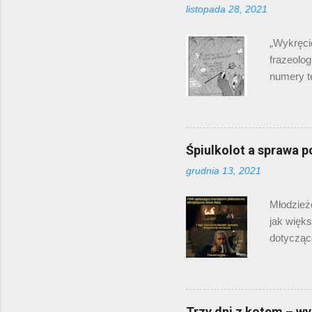
listopada 28, 2021
jeszcze 
właściwie
„Wykręci
frazeolog
numery t
problemi
tajemnicz
Oglądają
która by
Śpiulkolot a sprawa p
Południo
grudnia 13, 2021
Oryginaln
utworzyć
Młodzież
Kobieta t
jak więks
dotyczące
głosować
prawda? 
„śpiulkol
dodatku 
Trzy dni z kotem – wy