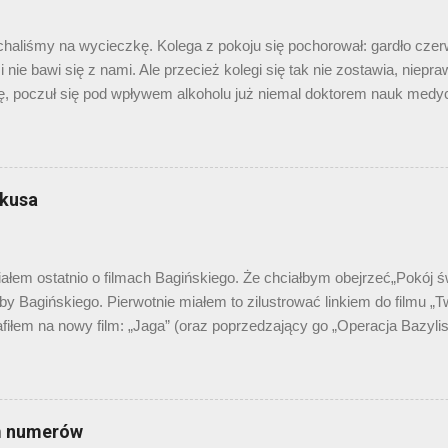
neth Keller, czy o Wyspach Diomedesa: jest o czym pisać. Ale czy
 statystyk wynika, że prócz kilku botów wyszukiwarkowych, tak. C..
haliśmy na wycieczkę. Kolega z pokoju się pochorował: gardło czer
 nie bawi się z nami. Ale przecież kolegi się tak nie zostawia, niepr
ę, poczuł się pod wpływem alkoholu już niemal doktorem nauk medyc
, siadł na łóżku chorego, wysypał zawartość apteczki na podłogę i
kami płynów odkażających próbował wybrać właściwy lek. - „Pyralgina” 
 sanitariusz szczodrze wydzielił trzy białe krążki pyralginy, a chory
ła się pod szafę). Przyjął, a potem w chwili nieuwagi wyrzucił je za 
 kusa
 nie dyskutuje. Pijany wytrzeźwieje. A „mądry inaczej”... No cóż. Dla
órzy na trzeźwo publi...
em ostatnio o filmach Bagińskiego. Że chciałbym obejrzeć„Pokój świ
y Bagińskiego. Pierwotnie miałem to zilustrować linkiem do filmu „
rafiłem na nowy film: „Jaga” (oraz poprzedzający go „Operacja Bazyli
ragnę przeprosić pana Bagińskiego i rzec, że wolałbym „Pokój świató
lwiek innej. A Ty? Znasz już cykl „ Legendy polskie ”? Dawno temu
krótkometrażówka Bagińskiego pt. „Smok”. Nie powiem, ciekawa. I 
ako hejnalisty, i koncepcja smoka porywającego… dziewczęta (boć się
m numerów
wało od czasu Kadłubka), i realizacja – fajne. Potem przyszedł „Twa