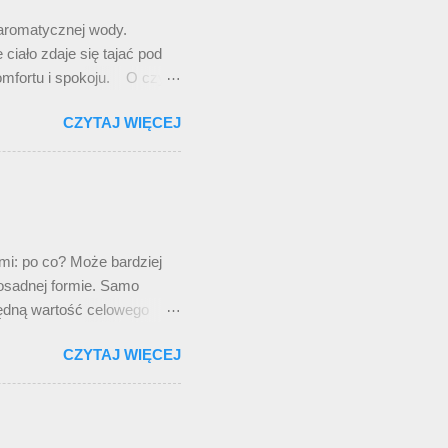
 aromatycznej wody.
ciało zdaje się tajać pod
komfortu i spokoju. O czym
lub płycie roku. Tym razem
CZYTAJ WIĘCEJ
azywa się TRUE WIDOW i w
atrzonych etykietką „do
sobie wrzuciłem do
Jaka jest ta ich muzyka?
owny. Ba, rzekłbym, że jest
mi: po co? Może bardziej
 dosadnej formie. Samo
zędną wartość celowego
 filozoficznej z butelką
CZYTAJ WIĘCEJ
giam do „brzytwy Ockhama”.
jny weekend, może by
zym pisać. Zaległe a
ecany samemu sobie), o