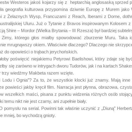
lestw Westeros jakoś kojarzy się z heptarchią anglosaską sprzed
ła geografia kulturowa przypomina dziwnie Europę z Murem jako 
i z Żelaznych Wysp, Francuzami z Reach, Iberami z Dorne, doth
 australijskiej Uluru. Już o Tytanie z Bravos inspirowanym Kolosem 
ją Shire – Mordor (Wielka Brytania – III Rzesza) był bardziej subteln
my, którego głos miałby spowodować zburzenie Muru. Taka i
ę nie mrugnąwszy okiem. Właściwie dlaczego? Dlaczego nie skrzypc
uż do opowieści o trąbach jerychońskich.
y poświęcić niejakiemu Petyrowi Baelishowi, który zdaje się być
by się zarówno w intrygach dworu Tudorów, jak i na kartach Shakes
zy trzy wiedźmy Makbeta razem wzięte.
u i Ognia”? Za to, że wszystkie klocki już znamy. Mają inne b
sze powieści jakby kręcił film. Narracja jest płynna, obrazowa, czys
ów wszelkich maści, pisana z punktu widzenia różnych osób stojący
temu nikt nie jest czarny, ani zupełnie biały.
pomysłu na serial. Powinni tak właśnie uczynić z „Diuną” Herberta
ie mniej, bo wychodzą gnioty.