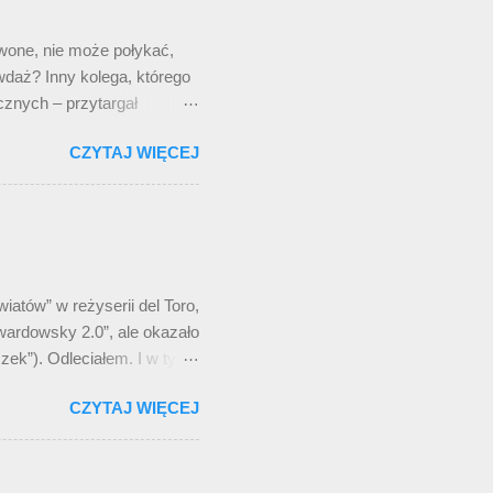
 jest po co? Czy ktoś mnie
.
wone, nie może połykać,
awdaż? Inny kolega, którego
znych – przytargał
 mieszając palcem między
CZYTAJ WIĘCEJ
- przeczytał, - pyralgina-
 kolega potulnie przyjął
łóżko, wychodząc z
tego zastanawiam się, co
atów” w reżyserii del Toro,
Twardowsky 2.0”, ale okazało
szek”). Odleciałem. I w tym
w” w jego reżyserii, niż
CZYTAJ WIĘCEJ
 ukazała się na serwisie
epizodyczna rola Jerzego
 pojęcie dziewicy
rdowsky”. No i było