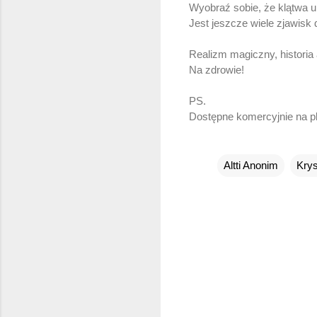
Wyobraź sobie, że klątwa u
Jest jeszcze wiele zjawisk 
Realizm magiczny, historia
Na zdrowie!
PS.
Dostępne komercyjnie na pl
Altti Anonim
Kry
K
o
m
e
n
t