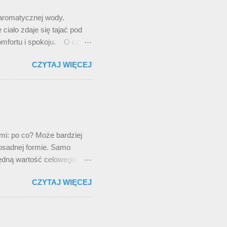
 aromatycznej wody.
ciało zdaje się tajać pod
komfortu i spokoju. O czym
lub płycie roku. Tym razem
CZYTAJ WIĘCEJ
azywa się TRUE WIDOW i w
atrzonych etykietką „do
sobie wrzuciłem do
Jaka jest ta ich muzyka?
owny. Ba, rzekłbym, że jest
mi: po co? Może bardziej
 dosadnej formie. Samo
zędną wartość celowego
 filozoficznej z butelką
CZYTAJ WIĘCEJ
giam do „brzytwy Ockhama”.
jny weekend, może by
zym pisać. Zaległe a
ecany samemu sobie), o