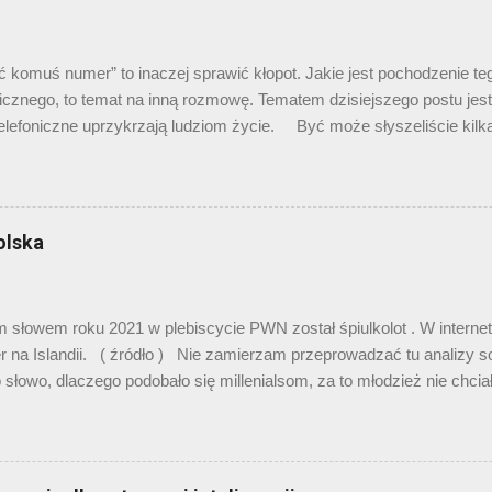
wało od czasu Kadłubka), i realizacja – fajne. Potem przyszedł „Twa
lepiej. Imć Twardowski, nasz pierwszy Polak na Księżycu, który pię
 wysadza w pole) uroczą diablicę o imieniu ...
ć komuś numer” to inaczej sprawić kłopot. Jakie jest pochodzenie t
icznego, to temat na inną rozmowę. Tematem dzisiejszego postu jest 
elefoniczne uprzykrzają ludziom życie. Być może słyszeliście kilk
e numeru z serialu „Squid game”. W pierwszych odcinkach pojawia s
ej organizacji, która oferuje grubą gotówkę w zamian za wygrane w 
c ten serial w wersji obecnej, można zwrócić uwagę, że numer jest s
łaby wystarczająca w przypadku Monako czy Bhutanu, zdecydowanie 
olska
wej. Otóż ten numer musiał zostać wyedytowany cyfrowo po rozpoczęc
ie numer był ośmiocyfrowy. Gdy dodało się do niego prefiks koreańs
 można było pełen numer telefoniczny… który należał do pewnej kobi
słowem roku 2021 w plebiscycie PWN został śpiulkolot . W interne
a została zbo...
r na Islandii. ( źródło ) Nie zamierzam przeprowadzać tu analizy so
 słowo, dlaczego podobało się millenialsom, za to młodzież nie chcia
 sens. Zamierzam powiedzieć o sobie. Egocentryk, jak zawsze, p
iątkę słów przed finałem, to od razu wskazałem na „śpiulkolot”, bo z 
twoja stara, essa ) było najbardziej kreatywne. W dodatku niektóre z 
ędem ich popularności w poprzednich latach (jak cringe i sus ), a tak