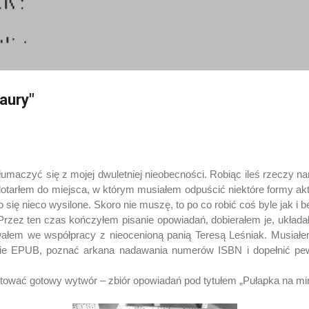
Przejdź do głównej zawartości
aury"
aczyć się z mojej dwuletniej nieobecności. Robiąc ileś rzeczy na
otarłem do miejsca, w którym musiałem odpuścić niektóre formy akt
o się nieco wysilone. Skoro nie muszę, to po co robić coś byle jak i 
rzez ten czas kończyłem pisanie opowiadań, dobierałem je, układa
łem we współpracy z nieocenioną panią Teresą Leśniak. Musiałe
cie EPUB, poznać arkana nadawania numerów ISBN i dopełnić pe
wać gotowy wytwór – zbiór opowiadań pod tytułem „Pułapka na min