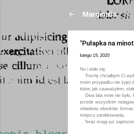
Marginalia
"Pułapka na minot
lutego 19, 2020
No i stało się.
Trochę chciałbym Ci wytłum
moim przypadku nie żyje) d
które, jak zauważyłem, stał
Dwa lata mnie nie było. P
przede wszystkim redagowa
składaniu ebooków forma
miejscu zarobkowania.
Teraz mogę już zaprezento