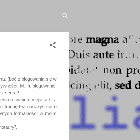
raz (boć z blogowania się w
ywności. M. in. blogowanie,
bez serca?
łem na swoich miejscach, a
m trochę tez nauczyć się o
wnych formalności w moim
otaury”.