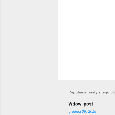
a
r
z
e
Popularne posty z tego bl
Wdowi post
grudnia 06, 2015