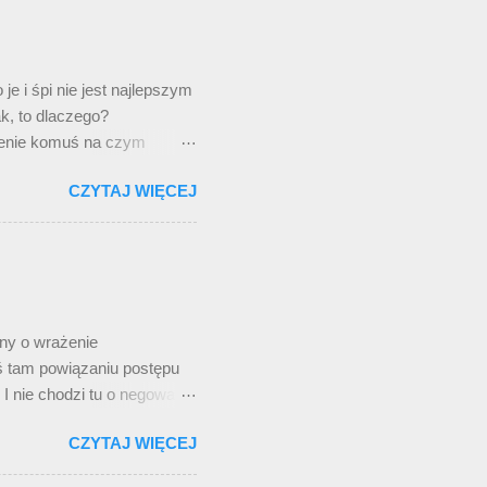
a liczydle puścili.
 który na samym YT obecny
e i śpi nie jest najlepszym
ak, to dlaczego?
zenie komuś na czym
wodzenie żartu. Ale zrobię
CZYTAJ WIĘCEJ
p jest śmieszny, bo zdania
u się językowo dzieje?
óre rysuje kontekst
kcji – trzeci dzień tego
t to stereotyp, którym
ny o wrażenie
ś tam powiązaniu postępu
I nie chodzi tu o negowanie
miesiące płyną jakby
CZYTAJ WIĘCEJ
e wakacje, a teraz to
sji przy stole wigilijnym