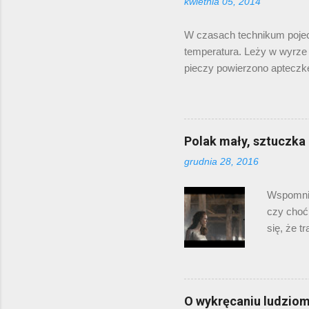
kwietnia 05, 2014
Mary Ken
czyta? Ze
W czasach technikum pojec
temperatura. Leży w wyrze i
pieczy powierzono apteczk
apteczkę do naszego pokoju
blistrami tabletek i flakoni
angina, pasuje! Samozwańczy
dwie z z nich (jedna poturla
Polak mały, sztuczka
założenia, że z pijanym się
grudnia 28, 2016
począć z poglądami ludzi, kt
Wspomniał
czy choćb
się, że t
miejscu p
czyjejko
YouTube 
Stuhra j
O wykręcaniu ludzio