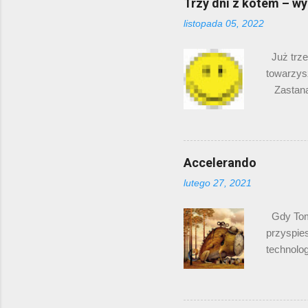
Trzy dni z kotem – wy
parafrazując b
listopada 05, 2022
Wystarczy spr
jest już od dzi
Już trzec
towarzysz
Zastanaw
śmieszno
to z peł
są zapew
Mamy rap
Accelerando
sytuacji:
lutego 27, 2021
stanu. W 
opisujem
Gdy Toma
przyspie
technolog
tego zja
szybciej.
minutowa 