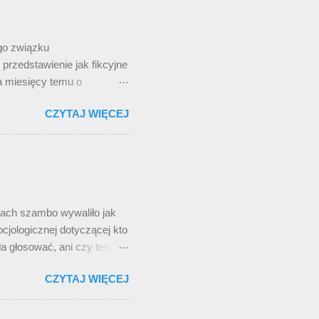
rdowsky”. No i było
knie wyprowadza w pole (a
ego związku
przedstawienie jak fikcyjne
a miesięcy temu o
ię tam wizytówka
CZYTAJ WIĘCEJ
dziecięcych grach.
ześciocyfrowy. Długość,
nie przystaje do Korei
iu emisji filmu.
kiej sieci komórkowej: 010,
ety niezwiązanej z filmem.
tach szambo wywaliło jak
cjologicznej dotyczącej kto
ła głosować, ani czy ten
rawda? Gdy zobaczyłem
CZYTAJ WIĘCEJ
całego zbioru ( naura,
tych słów są już chyba
ą twoj ą star ą , to –