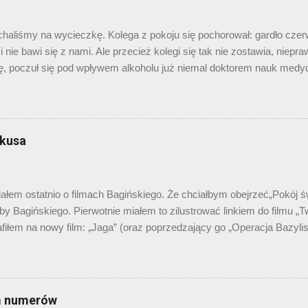
neth Keller, czy o Wyspach Diomedesa: jest o czym pisać. Ale czy
 statystyk wynika, że prócz kilku botów wyszukiwarkowych, tak. C..
haliśmy na wycieczkę. Kolega z pokoju się pochorował: gardło czer
 nie bawi się z nami. Ale przecież kolegi się tak nie zostawia, niepr
ę, poczuł się pod wpływem alkoholu już niemal doktorem nauk medyc
, siadł na łóżku chorego, wysypał zawartość apteczki na podłogę i
kami płynów odkażających próbował wybrać właściwy lek. - „Pyralgina” 
 sanitariusz szczodrze wydzielił trzy białe krążki pyralginy, a chory
ła się pod szafę). Przyjął, a potem w chwili nieuwagi wyrzucił je za 
 kusa
 nie dyskutuje. Pijany wytrzeźwieje. A „mądry inaczej”... No cóż. Dla
órzy na trzeźwo publi...
em ostatnio o filmach Bagińskiego. Że chciałbym obejrzeć„Pokój świ
y Bagińskiego. Pierwotnie miałem to zilustrować linkiem do filmu „
rafiłem na nowy film: „Jaga” (oraz poprzedzający go „Operacja Bazyli
ragnę przeprosić pana Bagińskiego i rzec, że wolałbym „Pokój świató
lwiek innej. A Ty? Znasz już cykl „ Legendy polskie ”? Dawno temu
krótkometrażówka Bagińskiego pt. „Smok”. Nie powiem, ciekawa. I 
ako hejnalisty, i koncepcja smoka porywającego… dziewczęta (boć się
m numerów