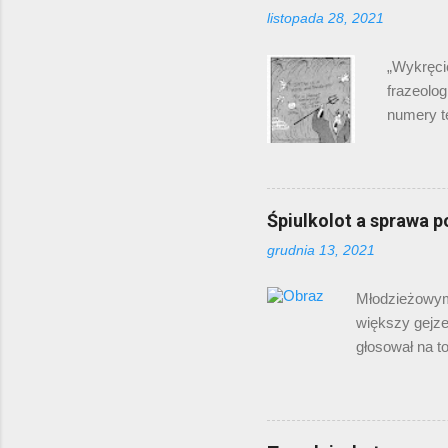
przewaluo
listopada 28, 2021
jeszcze 
właściwie
„Wykręci
frazeolog
numery t
problemi
tajemnicz
Oglądają
która by
Śpiulkolot a sprawa p
Południo
grudnia 13, 2021
Oryginaln
utworzyć
Młodzieżowym 
Kobieta t
większy gejze
głosował na to
plebiscyt ma
pierwszą dzies
cringe , sus, 
schyłkowe wzgl