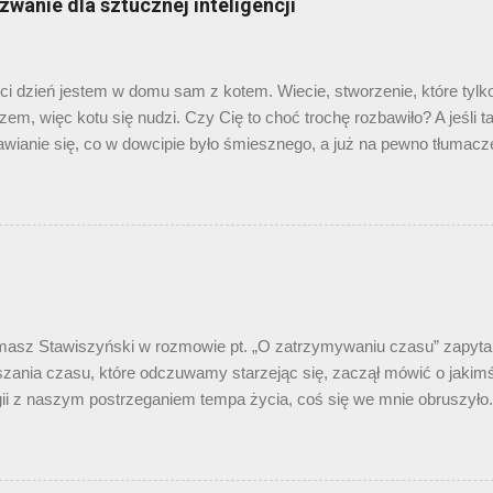
zwanie dla sztucznej inteligencji
ohaterów epizodu filmu „Hi-Way” - chyba jeszcze ich starzy do sieci n
awdzić kiedy Łukasz Jedynasty nakręcił film „Twoja Stara, Baśń”,
ewięciu la...
i dzień jestem w domu sam z kotem. Wiecie, stworzenie, które tylko j
em, więc kotu się nudzi. Czy Cię to choć trochę rozbawiło? A jeśli t
ianie się, co w dowcipie było śmiesznego, a już na pewno tłumac
ść polegała, to zajęcie nieco żenujące, zazwyczaj oznaczające niepo
ną premedytacją, żeby pokazać coś ciekawego. Pomijam to, czy dowci
ne podzielone. Na pewno znam kilka osób, które rozśmieszył. Co t
tem dwa zdania. Pierwsze jest typowym zdaniem orzecznikowym, kt
 dramatis personae – narrator, kot, nikt inny, miejsce akcji dom, czas a
drugim zdaniu pojawia się opis: „stworzenie, które tylko je i śpi”. Jes
y domowe koty. Wprawdzie moje doświadczeni...
sz Stawiszyński w rozmowie pt. „O zatrzymywaniu czasu” zapyta
szania czasu, które odczuwamy starzejąc się, zaczął mówić o jakim
ii z naszym postrzeganiem tempa życia, coś się we mnie obruszyło. 
wiska psychicznego. Każdy z nas dostrzega, że z wiekiem tygodnie i 
 Jest to przedmiotem dowcipów („w dzieciństwie weekend to były mał
przerwa między rundami meczu bokserskiego”), nostalgicznych reflek