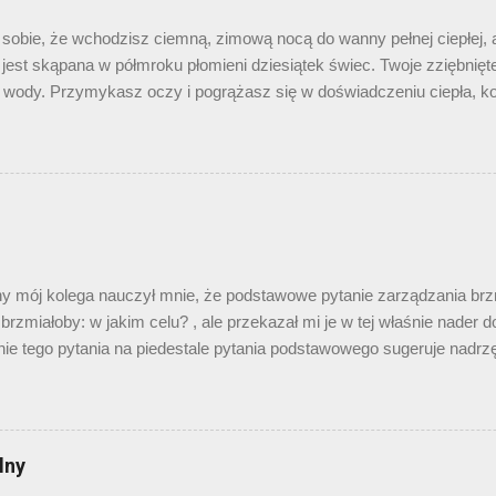
sobie, że wchodzisz ciemną, zimową nocą do wanny pełnej ciepłej,
jest skąpana w półmroku płomieni dziesiątek świec. Twoje zziębnięte 
 wody. Przymykasz oczy i pogrążasz się w doświadczeniu ciepła, 
? O muzyce. Zazwyczaj pod koniec roku popełniam posta o utworze 
 „zespół roku” i od razu trzy płyty i cały bukiet utworów. Zespół n
tym roku nic nowego nie wydał. Ale niemal rok temu w zakładkach op
ia” zostawiłem sobie link do ich płyty „Circumambulation”. Gdy ją 
nia, poczułem mniej więcej to, co opisałem w pierwszym akapicie. 
iężka. Ten wyświechtany frazes jest w ich przypadku niezwykle stos
y zespół, którego muzykę mógłbym opisać tą koniunkcją...
y mój kolega nauczył mnie, że podstawowe pytanie zarządzania brz
 brzmiałoby: w jakim celu? , ale przekazał mi je w tej właśnie nader
nie tego pytania na piedestale pytania podstawowego sugeruje nadr
a, co mogłoby stanowić samodzielny powód do sympatycznej pogawędki
j w tle. Ale wróćmy do „brzytwy Sławka”, nazwanej tak per analo
kalendarz i jak ten chłop z mrożkowego „Indyka” myślę: „idzie kole
ost”. I ręce mi jakoś jesiennie opadają. Nie dlatego, ze nie mam o c
lny
e posty o wampirach u Wattsa, Castanedzie (już kilka lat temu obi