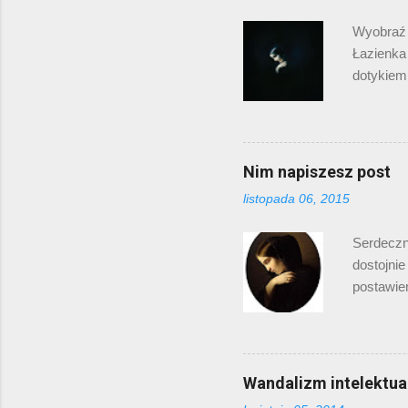
Wyobraź 
Łazienka 
dotykiem
ja piszę
będzie to
sumie w 
sprawdzen
Nim napiszesz post
posłucha
listopada 06, 2015
Wolna i c
to jedyn
Serdeczn
dostojnie
postawie
działani
szkockie
Patrzę w 
napisać p
Wandalizm intelektua
pomysłow