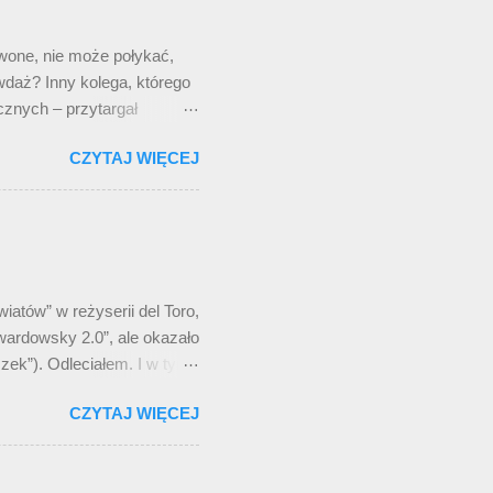
 jest po co? Czy ktoś mnie
.
wone, nie może połykać,
awdaż? Inny kolega, którego
znych – przytargał
 mieszając palcem między
CZYTAJ WIĘCEJ
- przeczytał, - pyralgina-
 kolega potulnie przyjął
łóżko, wychodząc z
tego zastanawiam się, co
atów” w reżyserii del Toro,
Twardowsky 2.0”, ale okazało
szek”). Odleciałem. I w tym
w” w jego reżyserii, niż
CZYTAJ WIĘCEJ
 ukazała się na serwisie
epizodyczna rola Jerzego
 pojęcie dziewicy