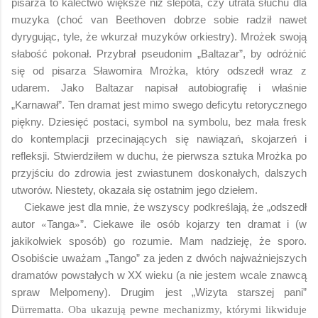
pisarza to kalectwo większe niż ślepota, czy utrata słuchu dla
muzyka (choć van Beethoven dobrze sobie radził nawet
dyrygując, tyle, że wkurzał muzyków orkiestry). Mrożek swoją
słabość pokonał. Przybrał pseudonim „Baltazar”, by odróżnić
się od pisarza Sławomira Mrożka, który odszedł wraz z
udarem. Jako Baltazar napisał autobiografię i właśnie
„Karnawał”. Ten dramat jest mimo swego deficytu retorycznego
piękny. Dziesięć postaci, symbol na symbolu, bez mała fresk
do kontemplacji przecinających się nawiązań, skojarzeń i
refleksji. Stwierdziłem w duchu, że pierwsza sztuka Mrożka po
przyjściu do zdrowia jest zwiastunem doskonałych, dalszych
utworów. Niestety, okazała się ostatnim jego dziełem.
Ciekawe jest dla mnie, że wszyscy podkreślają, że „odszedł
autor
Tanga
”. Ciekawe ile osób kojarzy ten dramat i (w
«
»
jakikolwiek sposób) go rozumie. Mam nadzieję, że sporo.
Osobiście uważam „Tango” za jeden z dwóch najważniejszych
dramatów powstałych w XX wieku (a nie jestem wcale znawcą
spraw Melpomeny). Drugim jest „Wizyta starszej pani”
D
ü
rrematta. Oba ukazują pewne mechanizmy, którymi likwiduje