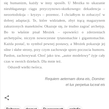
się humanizm, każdy w inny sposób. U Mrożka to ukazanie
nieubłaganego ciągu przyczynowo-skutkowego: dekadencja –
neoortodoksja – kryzys – przemoc. I chciałbym to zobaczyć w
dobrej adaptacji. Te, które widziałem, zbyt trącą magazynem
zakurzonych manekinów. Okazuje się, że trudno zagrać archetyp.
Bo to właśnie pisał Mrożek – opowieści o zderzeniach
archetypów, niczym nowoczesne tytanomachie i gigantomachie.
Każda postać, to symbol pewnej postawy, a Mrożek pokazuje jej
silne i słabe strony, przy czym zachowuje sporo poczucia humoru.
Pardon, zachowywał. Choć jako tzw. „autor modelowy” żyje cały
czas w swoich dziełach. Dla mnie też.
Odszedł wielki twórca.
Requiem aeternam dona eis, Domine:
et lux perpetua luceat eis