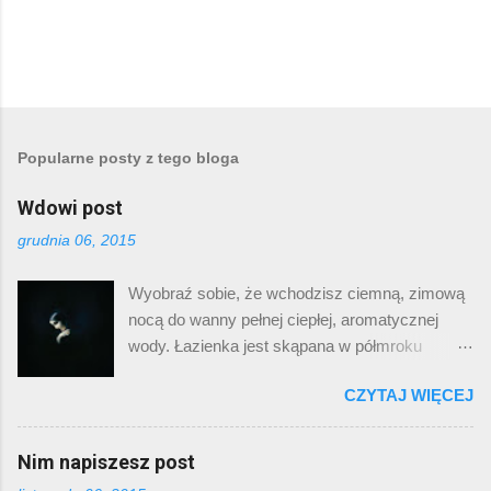
P
r
z
e
Popularne posty z tego bloga
ś
l
Wdowi post
i
j
grudnia 06, 2015
k
o
m
Wyobraź sobie, że wchodzisz ciemną, zimową
e
nocą do wanny pełnej ciepłej, aromatycznej
n
t
wody. Łazienka jest skąpana w półmroku
a
płomieni dziesiątek świec. Twoje zziębnięte
r
CZYTAJ WIĘCEJ
z
ciało zdaje się tajać pod dotykiem wody.
Przymykasz oczy i pogrążasz się w
doświadczeniu ciepła, komfortu i spokoju. O
Nim napiszesz post
czym ja piszę? O muzyce. Zazwyczaj pod