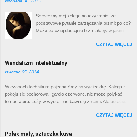
listopada 06, 2015
koniec roku popełniam posta o utworze lub
płycie roku. Tym razem będzie to „zespół roku” i
Serdeczny mój kolega nauczył mnie, że
od razu trzy płyty i cały bukiet utworów. Zespół
podstawowe pytanie zarządzania brzmi: po co?
nazywa się TRUE WIDOW i w sumie w tym
Może bardziej dostojnie brzmiałoby: w jakim
roku nic nowego nie wydał. Ale niemal rok temu
celu? , ale przekazał mi je w tej właśnie nader
w zakładkach opatrzonych etykietką „do
CZYTAJ WIĘCEJ
dosadnej formie. Samo postawienie tego
sprawdzenia” zostawiłem sobie link do ich płyty
pytania na piedestale pytania podstawowego
„Circumambulation”. Gdy ją sobie wrzuciłem do
sugeruje nadrzędną wartość celowego
Wandalizm intelektualny
posłuchania, poczułem mniej więcej to, co
działania, co mogłoby stanowić samodzielny
opisałem w pierwszym akapicie. Jaka jest ta
kwietnia 05, 2014
powód do sympatycznej pogawędki filozoficznej
ich muzyka? Wolna i ciężka. Ten wyświechtany
z butelką szkockiej w tle. Ale wróćmy do
frazes jest w ich przypadku niezwykle
W czasach technikum pojechaliśmy na wycieczkę. Kolega z
„brzytwy Sławka”, nazwanej tak per analogiam
stosowny. Ba, rzekłbym, że jest to jedyny
pokoju się pochorował: gardło czerwone, nie może połykać,
do „brzytwy Ockhama”. Patrzę w kalendarz i
zespół, którego muzykę mógłbym opisać tą
temperatura. Leży w wyrze i nie bawi się z nami. Ale przecież
jak ten chłop z mrożkowego „Indyka” myślę:
koniunkcją...
kolegi się tak nie zostawia, nieprawdaż? Inny kolega, którego
„idzie kolejny weekend, może by napisać post”.
CZYTAJ WIĘCEJ
pieczy powierzono apteczkę, poczuł się pod wpływem alkoholu
I ręce mi jakoś jesiennie opadają. Nie dlatego,
już niemal doktorem nauk medycznych – przytargał apteczkę
ze nie mam o czym pisać. Zaległe a
do naszego pokoju, siadł na łóżku chorego, wysypał zawartość
Polak mały, sztuczka kusa
pomysłowe posty o wampirach u Wattsa,