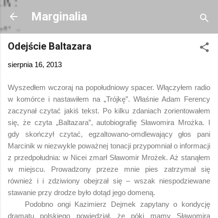
Przejdź do głównej zawartości
Marginalia
Odejście Baltazara
sierpnia 16, 2013
Wyszedłem wczoraj na popołudniowy spacer. Włączyłem radio
w komórce i nastawiłem na „Trójkę”. Właśnie Adam Ferency
zaczynał czytać jakiś tekst. Po kilku zdaniach zorientowałem
się, że czyta „Baltazara”, autobiografię Sławomira Mrożka. I
gdy skończył czytać, egzaltowano-omdlewający głos pani
Marcinik w niezwykle poważnej tonacji przypomniał o informacji
z przedpołudnia: w Nicei zmarł Sławomir Mrożek. Aż stanąłem
w miejscu. Prowadzony przeze mnie pies zatrzymał się
również i i zdziwiony obejrzał się – wszak niespodziewane
stawanie przy drodze było dotąd jego domeną.
Podobno ongi Kazimierz Dejmek zapytany o kondycję
dramatu polskiego powiedział, że póki mamy Sławomira