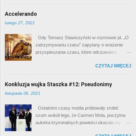
było śmiesznego, a już na pewno tłumaczenie
poprzednich latach (jak cringe i sus ), a taką
komuś na czym śmieszność polegała, to
Accelerando
twoj ą star ą , to – parafrazując bohaterów
zajęcie nieco żenujące, zazwyczaj oznaczające
epizodu filmu „Hi-Way” - chyba jeszcze ich
lutego 27, 2021
niepowodzenie żartu. Ale zrobię to z pełną
starzy do sieci na liczydle puścili. Wystarczy
premedytacją, żeby pokazać coś ciekawego.
sprawdzić kiedy Łukasz Jedynasty nakręcił film
Gdy Tomasz Stawiszyński w rozmowie pt. „O
Pomijam to, czy dowcip jest śmieszny, bo
„Twoja Stara, Baśń”, który na samym YT
zatrzymywaniu czasu” zapytany o wrażenie
zdania są zapewne podzielone. Na pewno
obecny jest już od dziewięciu la...
przyspieszania czasu, które odczuwamy
znam kilka osób, które rozśmieszył. Co tu się
starzejąc się, zaczął mówić o jakimś tam
językowo dzieje? Mamy raptem dwa zdania.
CZYTAJ WIĘCEJ
powiązaniu postępu technologii z naszym
Pierwsze jest typowym zdaniem
postrzeganiem tempa życia, coś się we mnie
orzecznikowym, które rysuje kontekst sytuacji:
obruszyło. I nie chodzi tu o negowanie tego
Konkluzja wujka Staszka #12: Pseudonimy
dramatis personae – narrator, kot, nikt inny,
zjawiska psychicznego. Każdy z nas
miejsce akcji dom, czas akcji – trzeci dzień
listopada 06, 2021
dostrzega, że z wiekiem tygodnie i miesiące
tego stanu. W drugim zdaniu pojawia się opis:
płyną jakby szybciej. Jest to przedmiotem
„stworzenie, które tylko je i śpi”. Jest to
Ostatnimi czasy media próbowały zrobić
dowcipów („w dzieciństwie weekend to były
stereotyp, którym opisujemy domowe koty.
szum wokół tego, że Carmen Mola, poczytna
małe wakacje, a teraz to minutowa przerwa
Wprawdzie moje doświadczeni...
autorka kryminalnych powieści okazała się
między rundami meczu bokserskiego”),
trzema mężczyznami . Oczywiście zawsze
nostalgicznych refleksji przy stole wigilijnym lub