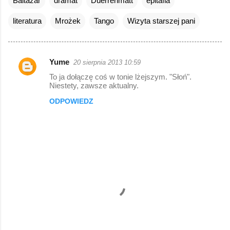
Baltazar
dramat
Duerrenmatt
epitafia
literatura
Mrożek
Tango
Wizyta starszej pani
Yume
20 sierpnia 2013 10:59
K
To ja dołączę coś w tonie lżejszym. "Słoń".
o
Niestety, zawsze aktualny.
m
ODPOWIEDZ
e
n
t
a
r
z
e