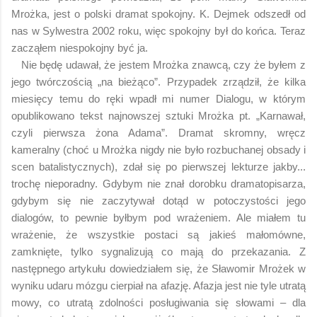
Mrożka, jest o polski dramat spokojny. K. Dejmek odszedł od
nas w Sylwestra 2002 roku, więc spokojny był do końca. Teraz
zacząłem niespokojny być ja.
Nie będę udawał, że jestem Mrożka znawcą, czy że byłem z
jego twórczością „na bieżąco”. Przypadek zrządził, że kilka
miesięcy temu do ręki wpadł mi numer Dialogu, w którym
opublikowano tekst najnowszej sztuki Mrożka pt. „Karnawał,
czyli pierwsza żona Adama”. Dramat skromny, wręcz
kameralny (choć u Mrożka nigdy nie było rozbuchanej obsady i
scen batalistycznych), zdał się po pierwszej lekturze jakby...
trochę nieporadny. Gdybym nie znał dorobku dramatopisarza,
gdybym się nie zaczytywał dotąd w potoczystości jego
dialogów, to pewnie byłbym pod wrażeniem. Ale miałem tu
wrażenie, że wszystkie postaci są jakieś małomówne,
zamknięte, tylko sygnalizują co mają do przekazania. Z
następnego artykułu dowiedziałem się, że Sławomir Mrożek w
wyniku udaru mózgu cierpiał na afazję. Afazja jest nie tyle utratą
mowy, co utratą zdolności posługiwania się słowami – dla