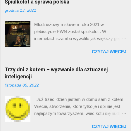
Śpiulkolot a sprawa polska
pojęcie dziewicy przewaluowało od czasu
numeru z serialu „Squid game”. W pierwszych
Kadłubka), i realizacja – fajne. Potem przyszedł
grudnia 13, 2021
odcinkach pojawia się tam wizytówka
„Twardowsky”. No i było jeszcze lepiej. Imć
tajemniczej organizacji, która oferuje grubą
Twardowski, nasz pierwszy Polak na Księżycu,
Młodzieżowym słowem roku 2021 w
gotówkę w zamian za wygrane w dziecięcych
który pięknie wyprowadza w pole (a właściwie
plebiscycie PWN został śpiulkolot . W
grach. Oglądając ten serial w wersji obecnej,
wysadza w pole) uroczą diablicę o imieniu ...
internetach szambo wywaliło jak większy gejzer
można zwrócić uwagę, że numer jest
na Islandii. ( źródło ) Nie zamierzam
sześciocyfrowy. Długość, która byłaby
CZYTAJ WIĘCEJ
przeprowadzać tu analizy socjologicznej
wystarczająca w przypadku Monako czy
dotyczącej kto głosował na to słowo, dlaczego
Bhutanu, zdecydowanie nie przystaje do Korei
podobało się millenialsom, za to młodzież nie
Trzy dni z kotem – wyzwanie dla sztucznej
Południowej. Otóż ten numer musiał zostać
chciała głosować, ani czy ten plebiscyt ma
inteligencji
wyedytowany cyfrowo po rozpoczęciu emisji
sens. Zamierzam powiedzieć o sobie.
filmu. Oryginalnie numer był ośmiocyfrowy. Gdy
listopada 05, 2022
Egocentryk, jak zawsze, prawda? Gdy
dodało się do niego prefiks koreańskiej sieci
zobaczyłem pierwszą dziesiątkę słów przed
komórkowej: 010, utworzyć można było pełen
Już trzeci dzień jestem w domu sam z kotem.
finałem, to od razu wskazałem na „śpiulkolot”,
numer telefoniczny… który należał do pewnej
Wiecie, stworzenie, które tylko je i śpi nie jest
bo z całego zbioru ( naura, cringe , sus, twoja
kobiety niezwiązanej z filmem. Kobieta ta
najlepszym towarzyszem, więc kotu się nudzi.
stara, essa ) było najbardziej kreatywne. W
została zbo...
Czy Cię to choć trochę rozbawiło? A jeśli tak, to
dodatku niektóre z tych słów są już chyba
CZYTAJ WIĘCEJ
dlaczego? Zastanawianie się, co w dowcipie
schyłkowe względem ich popularności w