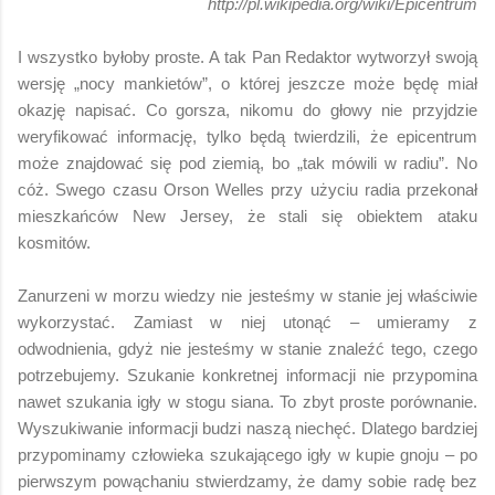
http://pl.wikipedia.org/wiki/Epicentrum
I wszystko byłoby proste. A tak Pan Redaktor wytworzył swoją
wersję „nocy mankietów”, o której jeszcze może będę miał
okazję napisać. Co gorsza, nikomu do głowy nie przyjdzie
weryfikować informację, tylko będą twierdzili, że epicentrum
może znajdować się pod ziemią, bo „tak mówili w radiu”. No
cóż. Swego czasu Orson Welles przy użyciu radia przekonał
mieszkańców New Jersey, że stali się obiektem ataku
kosmitów.
Zanurzeni w morzu wiedzy nie jesteśmy w stanie jej właściwie
wykorzystać. Zamiast w niej utonąć – umieramy z
odwodnienia, gdyż nie jesteśmy w stanie znaleźć tego, czego
potrzebujemy. Szukanie konkretnej informacji nie przypomina
nawet szukania igły w stogu siana. To zbyt proste porównanie.
Wyszukiwanie informacji budzi naszą niechęć. Dlatego bardziej
przypominamy człowieka szukającego igły w kupie gnoju – po
pierwszym powąchaniu stwierdzamy, że damy sobie radę bez