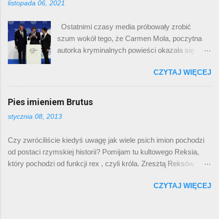
listopada 06, 2021
dostrzega, że z wiekiem tygodnie i miesiące
tego stanu. W drugim zdaniu pojawia się opis:
płyną jakby szybciej. Jest to przedmiotem
„stworzenie, które tylko je i śpi”. Jest to
Ostatnimi czasy media próbowały zrobić
dowcipów („w dzieciństwie weekend to były
stereotyp, którym opisujemy domowe koty.
szum wokół tego, że Carmen Mola, poczytna
małe wakacje, a teraz to minutowa przerwa
Wprawdzie moje doświadczeni...
autorka kryminalnych powieści okazała się
między rundami meczu bokserskiego”),
trzema mężczyznami . Oczywiście zawsze
nostalgicznych refleksji przy stole wigilijnym lub
CZYTAJ WIĘCEJ
znajdzie się mało rozgarnięta feministka
wewnętrznego zdziwienia upływem czasu. Ale
(Beatriz Gimeno), która zamiast przekuć tę
zjawisko to było przypuszczalnie znane od
sytuację na swój oręż („Patrzcie, trzeba trzech
Pies imieniem Brutus
tysięcy lat i żaden postęp techniczny nie miał z
mężczyzn, by stać się jedną kobietą!”) to
tym nic wspólnego. To, śmiem twierdzić, nasz
stycznia 08, 2013
podnosi twitterowe larum, że padła ofiarą
wewnętrzny, bardzo prosty zegar. Każdy z
oszustwa, bo czytając sążniste wywiady była
nas pewnie zna to uczucie doskonale: oto znów
Czy zwróciliście kiedyś uwagę jak wiele psich imion pochodzi
przekonana, że udziela ich kobieta. Spokojnie
mamy początek marca. Ledwie chwilę temu
od postaci rzymskiej historii? Pomijam tu kultowego Reksia,
na to patrzę. Przypominam sobie Dominikę
zaczęła się pandemia i zapadliśmy w pierwszy
który pochodzi od funkcji rex , czyli króla. Zresztą Reksów
Stec i Jessikę Blair, które per saldo okazały się
lockdown . To było tak niedawno. Jak sz...
teraz jakby mniej. Za to na trawnikach co rusz słychać, gdy
mężczyznami. Czasem lubię posłuchać
CZYTAJ WIĘCEJ
przywoływany jest Cezar, Nero, czy Brutus. Ponieważ psie
piosenki „Poison” Alicji Cooper, którą Barnabas
imię winno mieć dwie sylaby i w jednej z nich głoskę „r”,
Collins w „Mrocznych cieniach” z 2012 roku
rzymskie imiona są jakby najbardziej predestynowane do
nazwał „najbrzydszą kobietą w historii”. Nie