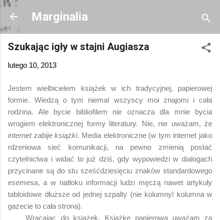
Przejdź do głównej zawartości
Marginalia
Szukając igły w stajni Augiasza
lutego 10, 2013
Jestem wielbicielem książek w ich tradycyjnej, papierowej
formie. Wiedzą o tym niemal wszyscy moi znajomi i cała
rodzina. Ale bycie bibliofilem nie oznacza dla mnie bycia
wrogiem elektronicznej formy literatury. Nie, nie uważam, że
internet zabije książki
. Media elektroniczne (w tym internet jako
rdzeniowa sieć komunikacji, na pewno zmienią postać
czytelnictwa i widać to już dziś, gdy wypowiedzi w dialogach
przycinane są do stu sześćdziesięciu znaków standardowego
esemesa
, a w natłoku informacji ludzi męczą nawet artykuły
tabloidowe dłuższe od jednej szpalty (nie kolumny! kolumna w
gazecie to
cała strona
).
Wracając do książek. Książkę papierową uważam za