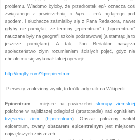
problemu. Wiadomo byłoby, że przedrostek
epi-
oznacza coś
związanego z powierzchnią, a
hipo-
- coś będącego pod
spodem. I słuchacze zaśmialiby się z Pana Redaktora, nawet
gdyby nie pamiętali, że terminy „epicentrum” i „hipocentrum”
nauczane były na geografii szkole podstawowej (a stamtąd ja to
jeszcze pamiętam). A tak, Pan Redaktor nasącza
społeczeństwo złym rozumieniem ścisłych pojęć, gdyż nie
chciało mu się wykonać takiej operacji:
http://lmgtfy.com/?q=epicentrum
Pierwszy znaleziony wynik, to krótki artykulik na Wikipedii:
Epicentrum
– miejsce na powierzchni
skorupy ziemskiej
położone w najbliższej odległości (prostopadle) nad ogniskiem
trzęsienia ziemi
(
hipocentrum
). Obszar położony wokół
epicentrum, zwany
obszarem epicentralnym
jest miejscem
największych zniszczeń.