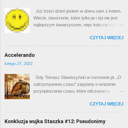
dodało się do niego prefiks koreańskiej sieci
zobaczyłem pierwszą dziesiątkę słów przed
komórkowej: 010, utworzyć można było pełen
Już trzeci dzień jestem w domu sam z kotem.
finałem, to od razu wskazałem na „śpiulkolot”,
numer telefoniczny… który należał do pewnej
Wiecie, stworzenie, które tylko je i śpi nie jest
bo z całego zbioru ( naura, cringe , sus, twoja
kobiety niezwiązanej z filmem. Kobieta ta
najlepszym towarzyszem, więc kotu się nudzi.
stara, essa ) było najbardziej kreatywne. W
została zbo...
Czy Cię to choć trochę rozbawiło? A jeśli tak, to
dodatku niektóre z tych słów są już chyba
CZYTAJ WIĘCEJ
dlaczego? Zastanawianie się, co w dowcipie
schyłkowe względem ich popularności w
było śmiesznego, a już na pewno tłumaczenie
poprzednich latach (jak cringe i sus ), a taką
komuś na czym śmieszność polegała, to
Accelerando
twoj ą star ą , to – parafrazując bohaterów
zajęcie nieco żenujące, zazwyczaj oznaczające
epizodu filmu „Hi-Way” - chyba jeszcze ich
lutego 27, 2021
niepowodzenie żartu. Ale zrobię to z pełną
starzy do sieci na liczydle puścili. Wystarczy
premedytacją, żeby pokazać coś ciekawego.
sprawdzić kiedy Łukasz Jedynasty nakręcił film
Gdy Tomasz Stawiszyński w rozmowie pt. „O
Pomijam to, czy dowcip jest śmieszny, bo
„Twoja Stara, Baśń”, który na samym YT
zatrzymywaniu czasu” zapytany o wrażenie
zdania są zapewne podzielone. Na pewno
obecny jest już od dziewięciu la...
przyspieszania czasu, które odczuwamy
znam kilka osób, które rozśmieszył. Co tu się
starzejąc się, zaczął mówić o jakimś tam
językowo dzieje? Mamy raptem dwa zdania.
CZYTAJ WIĘCEJ
powiązaniu postępu technologii z naszym
Pierwsze jest typowym zdaniem
postrzeganiem tempa życia, coś się we mnie
orzecznikowym, które rysuje kontekst sytuacji:
obruszyło. I nie chodzi tu o negowanie tego
Konkluzja wujka Staszka #12: Pseudonimy
dramatis personae – narrator, kot, nikt inny,
zjawiska psychicznego. Każdy z nas
miejsce akcji dom, czas akcji – trzeci dzień