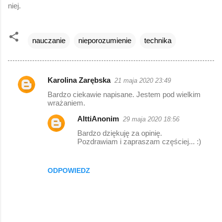
niej.
nauczanie
nieporozumienie
technika
Karolina Zarębska
21 maja 2020 23:49
K
Bardzo ciekawie napisane. Jestem pod wielkim
o
wrażaniem.
m
AlttiAnonim
29 maja 2020 18:56
e
Bardzo dziękuję za opinię.
n
Pozdrawiam i zapraszam częściej... :)
t
a
ODPOWIEDZ
r
z
e