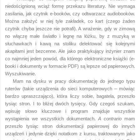
niedoścignioną wciąż formę przekazu literatury. Nie wymaga
zasilania, jak czytnik e-booków, czy odtwarzacz audiobooków.
Można założyć w niej tyle zakładek, co kart (czego żaden
czytnik chyba jeszcze nie potrafi). A wrażenie, gdy w zimową
no włączę małe światło i legnę na łóżku, by z muzyką w
słuchawkach i kawą na stoliku delektować się kolejnymi
akapitami jest bezcenne. Ale jako praktykujący inżynier znam
co najmniej jeden powód, dla którego elektroniczne książki (e-
booki i dokumenty w formacie PDF) są lepsze od papierowych.
Wyszukiwanie.
Mam na dysku w pracy dokumentację do jednego typu
ruterów (takie urządzenia do sieci komputerowych – mówiąc
bardzo upraszczająco), która liczy sobie, bagatela, przeszło
tysiąc stron. I to bliżej dwóch tysięcy. Gdy czegoś szukam,
wpisuję słowo kluczowe i program znajduje wszystkie
wystąpienia we wszystkich dokumentach.
A contrario
mam
przeszło tysiąc stron dokumentacji papierowej do innych
urządzeń i jedynie dzięki notatkom z kursu, traktowanym jako