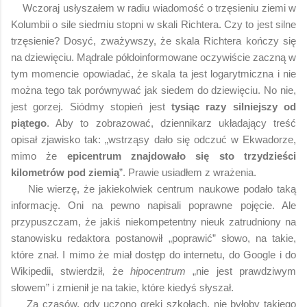
Wczoraj usłyszałem w radiu wiadomość o trzęsieniu ziemi w
Kolumbii o sile siedmiu stopni w skali Richtera. Czy to jest silne
trzęsienie? Dosyć, zważywszy, że skala Richtera kończy się
na dziewięciu. Mądrale półdoinformowane oczywiście zaczną w
tym momencie opowiadać, że skala ta jest logarytmiczna i nie
można tego tak porównywać jak siedem do dziewięciu. No nie,
jest gorzej. Siódmy stopień jest
tysiąc razy silniejszy od
piątego
. Aby to zobrazować, dziennikarz układający treść
opisał zjawisko tak: „wstrząsy dało się odczuć w Ekwadorze,
mimo że
epicentrum znajdowało się sto trzydzieści
kilometrów pod ziemią
”. Prawie usiadłem z wrażenia.
Nie wierzę, że jakiekolwiek centrum naukowe podało taką
informację. Oni na pewno napisali poprawne pojęcie. Ale
przypuszczam, że jakiś niekompetentny nieuk zatrudniony na
stanowisku redaktora postanowił „poprawić” słowo, na takie,
które znał. I mimo że miał dostęp do internetu, do Google i do
Wikipedii, stwierdził, że
hipocentrum
„nie jest prawdziwym
słowem” i zmienił je na takie, które kiedyś słyszał.
Za czasów, gdy uczono greki szkołach, nie byłoby takiego