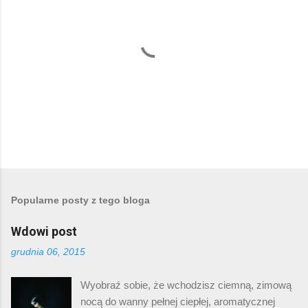
P
r
z
e
Popularne posty z tego bloga
ś
l
Wdowi post
i
j
grudnia 06, 2015
k
o
m
Wyobraź sobie, że wchodzisz ciemną, zimową
e
nocą do wanny pełnej ciepłej, aromatycznej
n