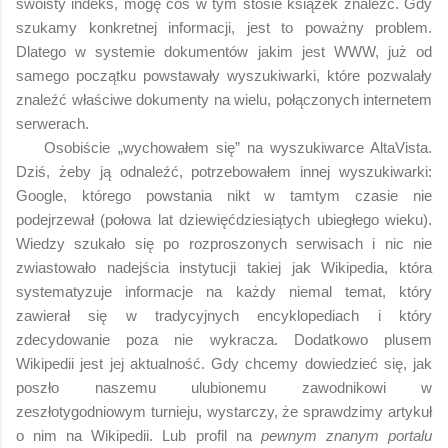
swoisty indeks, mogę coś w tym stosie książek znaleźć. Gdy
szukamy konkretnej informacji, jest to poważny problem.
Dlatego w systemie dokumentów jakim jest WWW, już od
samego początku powstawały wyszukiwarki, które pozwalały
znaleźć właściwe dokumenty na wielu, połączonych internetem
serwerach.
Osobiście „wychowałem się” na wyszukiwarce AltaVista.
Dziś, żeby ją odnaleźć, potrzebowałem innej wyszukiwarki:
Google, którego powstania nikt w tamtym czasie nie
podejrzewał (połowa lat dziewięćdziesiątych ubiegłego wieku).
Wiedzy szukało się po rozproszonych serwisach i nic nie
zwiastowało nadejścia instytucji takiej jak Wikipedia, która
systematyzuje informacje na każdy niemal temat, który
zawierał się w tradycyjnych encyklopediach i który
zdecydowanie poza nie wykracza. Dodatkowo plusem
Wikipedii jest jej aktualność. Gdy chcemy dowiedzieć się, jak
poszło naszemu ulubionemu zawodnikowi w
zeszłotygodniowym turnieju, wystarczy, że sprawdzimy artykuł
o nim na Wikipedii. Lub profil na
pewnym znanym portalu