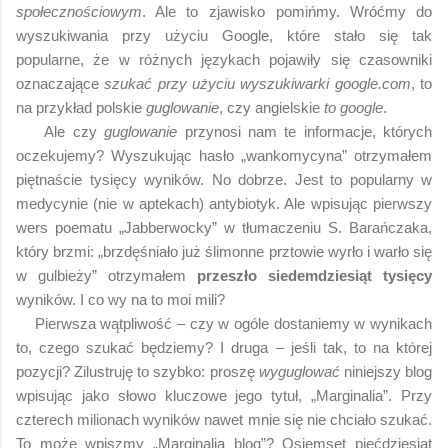
społecznościowym
. Ale to zjawisko pomińmy. Wróćmy do
wyszukiwania przy użyciu Google, które stało się tak
popularne, że w różnych językach pojawiły się czasowniki
oznaczające
szukać przy użyciu wyszukiwarki google.com
, to
na przykład polskie
guglowanie
, czy angielskie
to google
.
Ale czy
guglowanie
przynosi nam te informacje, których
oczekujemy? Wyszukując hasło „wankomycyna” otrzymałem
piętnaście tysięcy wyników. No dobrze. Jest to popularny w
medycynie (nie w aptekach) antybiotyk. Ale wpisując pierwszy
wers poematu „Jabberwocky” w tłumaczeniu S. Barańczaka,
który brzmi: „brzdęśniało już ślimonne prztowie wyrło i warło się
w gulbieży” otrzymałem
przeszło siedemdziesiąt tysięcy
wyników. I co wy na to moi mili?
Pierwsza wątpliwość – czy w ogóle dostaniemy w wynikach
to, czego szukać będziemy? I druga – jeśli tak, to na której
pozycji? Zilustruję to szybko: proszę
wyguglować
niniejszy blog
wpisując jako słowo kluczowe jego tytuł, „Marginalia”. Przy
czterech milionach wyników nawet mnie się nie chciało szukać.
To może wpiszmy „Marginalia blog”? Osiemset pięćdziesiąt