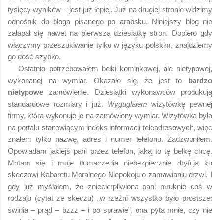
tysięcy wyników – jest już lepiej. Już na drugiej stronie widzimy
odnośnik do bloga pisanego po arabsku. Niniejszy blog nie
załapał się nawet na pierwszą dziesiątkę stron. Dopiero gdy
włączymy przeszukiwanie tylko w języku polskim, znajdziemy
go dość szybko.
Ostatnio potrzebowałem belki kominkowej, ale nietypowej,
wykonanej na wymiar. Okazało się, że jest to
bardzo
nietypowe
zamówienie. Dziesiątki wykonawców produkują
standardowe rozmiary i już.
Wyguglałem
wizytówkę pewnej
firmy, która wykonuje je na zamówiony wymiar. Wizytówka była
na portalu stanowiącym indeks informacji teleadresowych, więc
znałem tylko nazwę, adres i numer telefonu. Zadzwoniłem.
Opowiadam jakiejś pani przez telefon, jaką to tę belkę chcę.
Motam się i moje tłumaczenia niebezpiecznie dryfują ku
skeczowi Kabaretu Moralnego Niepokoju o zamawianiu drzwi. I
gdy już myślałem, że zniecierpliwiona pani mruknie coś w
rodzaju (cytat ze skeczu) „w rzeźni wszystko było prostsze:
świnia – prąd – bzzz – i po sprawie”, ona pyta mnie, czy nie