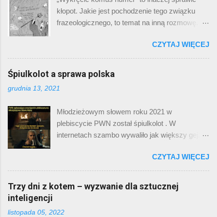
innej. A Ty? Znasz już cykl „ Legendy polskie
kłopot. Jakie jest pochodzenie tego związku
”? Dawno temu ukazała się na serwisie
frazeologicznego, to temat na inną rozmowę.
YouTube krótkometrażówka Bagińskiego pt.
Tematem dzisiejszego postu jest
„Smok”. Nie powiem, ciekawa. I epizodyczna
CZYTAJ WIĘCEJ
przedstawienie jak fikcyjne numery telefoniczne
rola Jerzego Stuhra jako hejnalisty, i koncepcja
uprzykrzają ludziom życie. Być może
smoka porywającego… dziewczęta (boć się
słyszeliście kilka miesięcy temu o problemie
Śpiulkolot a sprawa polska
pojęcie dziewicy przewaluowało od czasu
numeru z serialu „Squid game”. W pierwszych
Kadłubka), i realizacja – fajne. Potem przyszedł
grudnia 13, 2021
odcinkach pojawia się tam wizytówka
„Twardowsky”. No i było jeszcze lepiej. Imć
tajemniczej organizacji, która oferuje grubą
Twardowski, nasz pierwszy Polak na Księżycu,
Młodzieżowym słowem roku 2021 w
gotówkę w zamian za wygrane w dziecięcych
który pięknie wyprowadza w pole (a właściwie
plebiscycie PWN został śpiulkolot . W
grach. Oglądając ten serial w wersji obecnej,
wysadza w pole) uroczą diablicę o imieniu ...
internetach szambo wywaliło jak większy gejzer
można zwrócić uwagę, że numer jest
na Islandii. ( źródło ) Nie zamierzam
sześciocyfrowy. Długość, która byłaby
CZYTAJ WIĘCEJ
przeprowadzać tu analizy socjologicznej
wystarczająca w przypadku Monako czy
dotyczącej kto głosował na to słowo, dlaczego
Bhutanu, zdecydowanie nie przystaje do Korei
podobało się millenialsom, za to młodzież nie
Trzy dni z kotem – wyzwanie dla sztucznej
Południowej. Otóż ten numer musiał zostać
chciała głosować, ani czy ten plebiscyt ma
inteligencji
wyedytowany cyfrowo po rozpoczęciu emisji
sens. Zamierzam powiedzieć o sobie.
filmu. Oryginalnie numer był ośmiocyfrowy. Gdy
listopada 05, 2022
Egocentryk, jak zawsze, prawda? Gdy