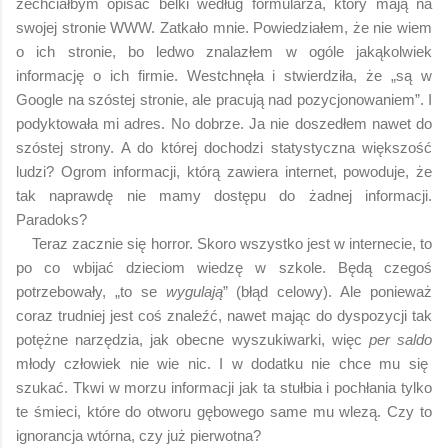
zechciałbym opisać belki według formularza, który mają na
swojej stronie WWW. Zatkało mnie. Powiedziałem, że nie wiem
o ich stronie, bo ledwo znalazłem w ogóle jakąkolwiek
informację o ich firmie. Westchnęła i stwierdziła, że „są w
Google na szóstej stronie, ale pracują nad pozycjonowaniem”. I
podyktowała mi adres. No dobrze. Ja nie doszedłem nawet do
szóstej strony. A do której dochodzi statystyczna większość
ludzi? Ogrom informacji, którą zawiera internet, powoduje, że
tak naprawdę nie mamy dostępu do żadnej informacji.
Paradoks?
Teraz zacznie się horror. Skoro wszystko jest w internecie, to
po co wbijać dzieciom wiedzę w szkole. Będą czegoś
potrzebowały, „to se
wygulają
” (błąd celowy). Ale ponieważ
coraz trudniej jest coś znaleźć, nawet mając do dyspozycji tak
potężne narzędzia, jak obecne wyszukiwarki, więc
per saldo
młody człowiek nie wie nic. I w dodatku nie chce mu się
szukać. Tkwi w morzu informacji jak ta stułbia i pochłania tylko
te śmieci, które do otworu gębowego same mu wlezą. Czy to
ignorancja wtórna, czy już pierwotna?